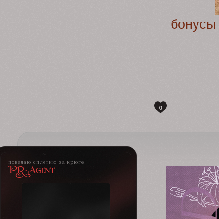
бонусы
0
поведаю сплетню за крюге
PR-Agent