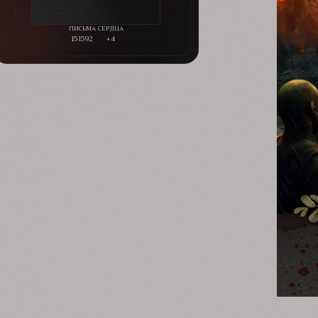
151592
+4