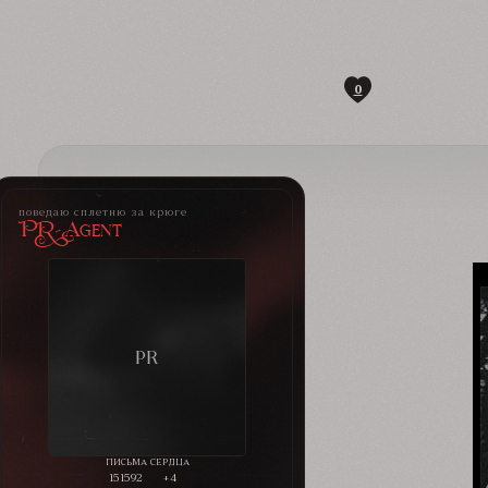
0
поведаю сплетню за крюге
PR-Agent
151592
+4