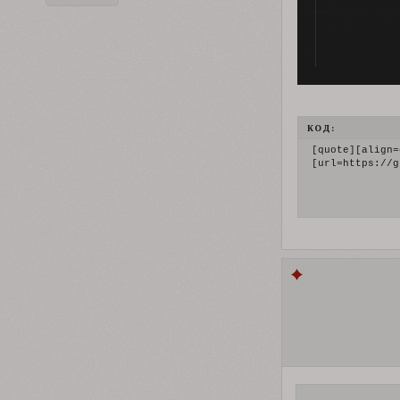
КОД:
[quote][align=
[url=https://g