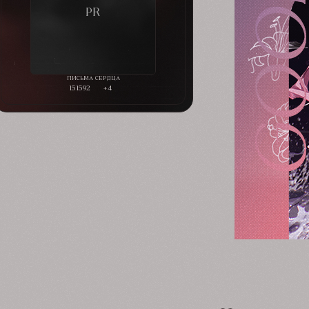
151592
+4