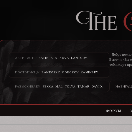
Добро пожал
АКТИВИСТЫ:
SAFIN
,
STARKOVA
,
LANTSOV
.
Bone» и «Six 
тебя ждут пр
ПОСТОПИСЦЫ:
RANEVSKY
,
MOROZOV
,
KAMINSKY
.
Здесь банди
н
РАЗЫСКИВАЕМ:
PEKKA
,
MAL
,
TOLYA
,
TAMAR
,
DAVID
.
НАВИГАЦ
ФОРУМ