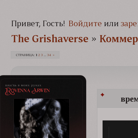
Привет, Гость!
Войдите
или
заре
The Grishaverse­­­
»
Коммер
СТРАНИЦА:
1
2
3
…
34
»
власть в моих руках
Rovenna Arwen
врем