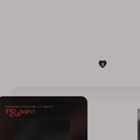
0
поведаю сплетню за крюге
PR-Agent