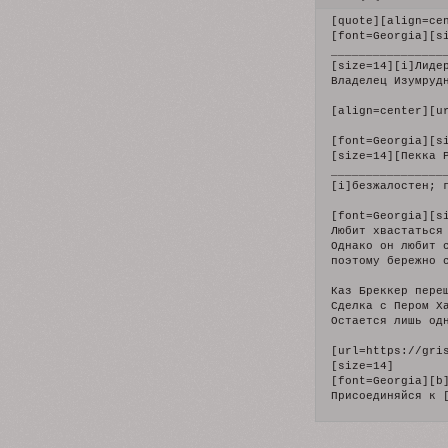
[quote][align=cen
[font=Georgia][s
_________________
[size=14][i]Лиде
Владелец Изумруд
[align=center][u
[font=Georgia][s
[size=14][Пекка Р
_________________
[i]безжалостен; 
[font=Georgia][s
Любит хвастаться
Однако он любит 
поэтому бережно 
Каз Бреккер пере
Сделка с Пером Х
Остается лишь од
[url=https://gri
[size=14]

[font=Georgia][b
Присоединяйся к 
[/quote]