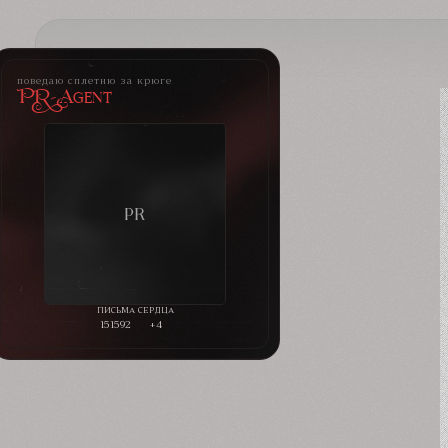
поведаю сплетню за крюге
PR-Agent
151592
+4