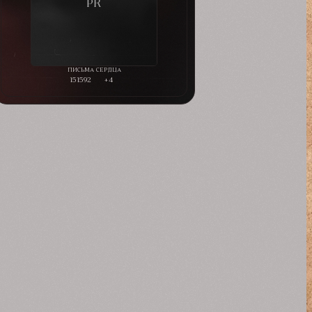
151592
+4