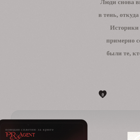
Люди снова в
в тень, откуд
Историки 
примерно со
были те, к
0
поведаю сплетню за крюге
PR-Agent