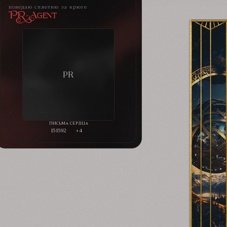
поведаю сплетню за крюге
PR-Agent
151592
+4