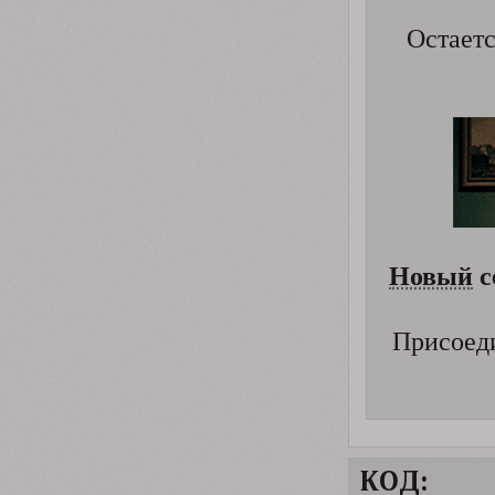
Остаетс
Новый
с
Присоед
КОД: