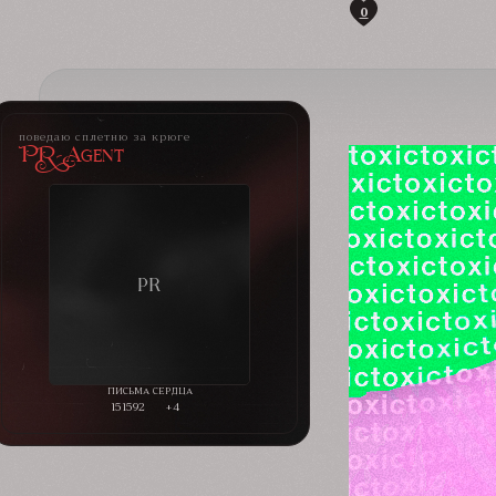
0
поведаю сплетню за крюге
PR-Agent
151592
+4