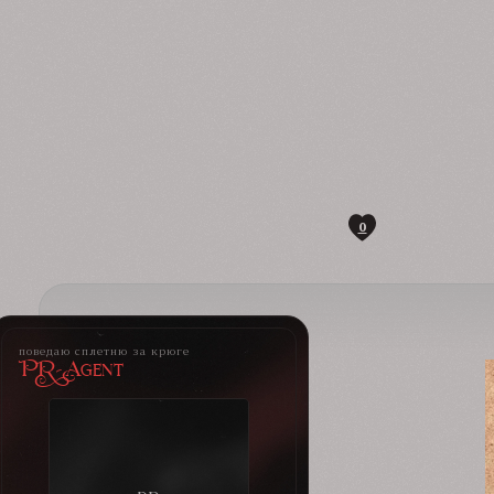
0
поведаю сплетню за крюге
PR-Agent