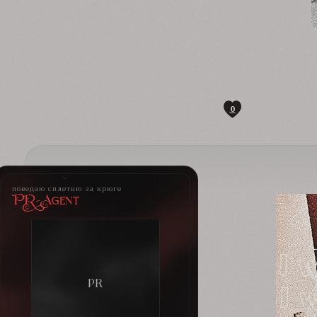
0
поведаю сплетню за крюге
PR-Agent