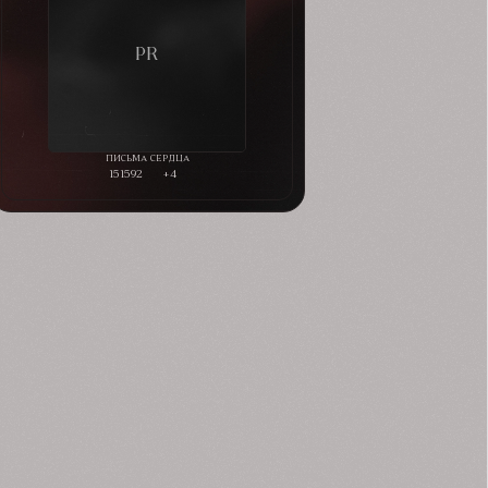
151592
+4