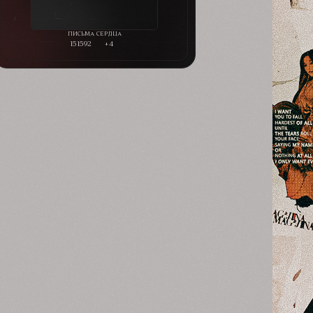
151592
+4