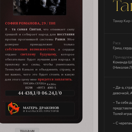
СОФИЯ РОМАНОВА, 29 / 1101
Я –
та самая Святая
, что отнимает силу
гришей и собирает народ для
восстания
против прогнившей системы
Равки
. Мое
доверие принадлежит только
собственным возможностям
, а сердце
отдано
светлому будущему
, которое
обязательно будет лучшим для народа. Я
приложу все силы, чтобы уничтожить
Тенистый Каньон и объединить страну, и
не важно, чего это будет стоить и какую
для этого цену мне
придется заплатить
.
КАЗНА:
10298
+8973
4000 $
44 438,1/0 06.24,1/0
МАТЕРЬ ДРАКОНОВ
И КАЭЛЬСКИХ ПРОСТОРОВ
TELEGRAM