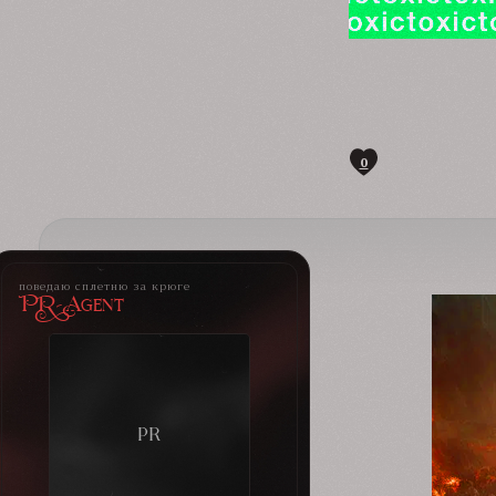
0
поведаю сплетню за крюге
PR-Agent