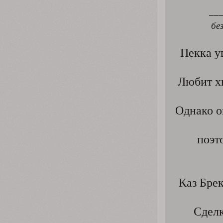
__
бе
Пекка ув
Любит хв
Однако о
поэт
Каз Брек
Сделк