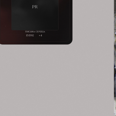
151592
+4