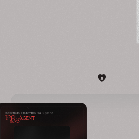
0
поведаю сплетню за крюге
PR-Agent