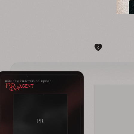
0
поведаю сплетню за крюге
PR-Agent