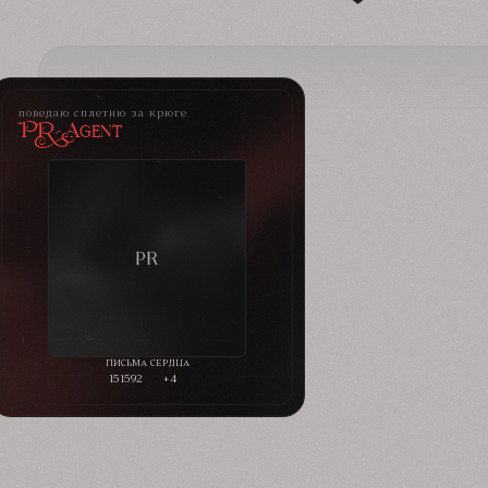
поведаю сплетню за крюге
PR-Agent
151592
+4