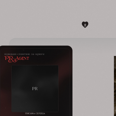
0
поведаю сплетню за крюге
PR-Agent