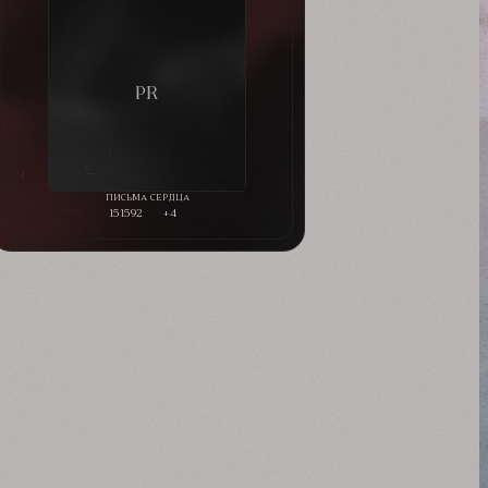
151592
+4