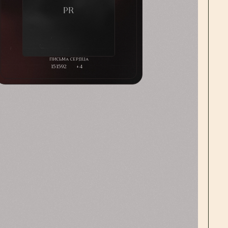
151592
+4