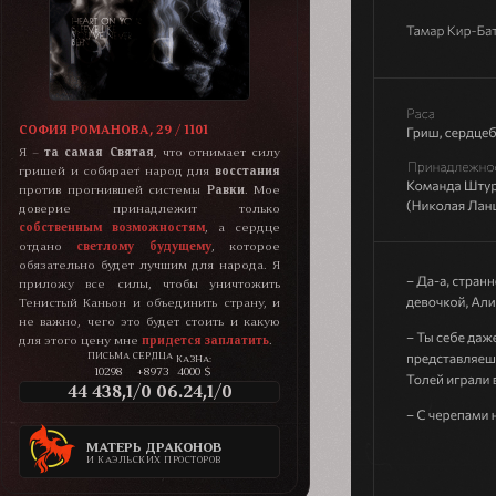
СОФИЯ РОМАНОВА, 29 / 1101
Я –
та самая Святая
, что отнимает силу
гришей и собирает народ для
восстания
против прогнившей системы
Равки
. Мое
доверие принадлежит только
собственным возможностям
, а сердце
отдано
светлому будущему
, которое
обязательно будет лучшим для народа. Я
приложу все силы, чтобы уничтожить
Тенистый Каньон и объединить страну, и
не важно, чего это будет стоить и какую
для этого цену мне
придется заплатить
.
КАЗНА:
10298
+8973
4000 $
44 438,1/0 06.24,1/0
МАТЕРЬ ДРАКОНОВ
И КАЭЛЬСКИХ ПРОСТОРОВ