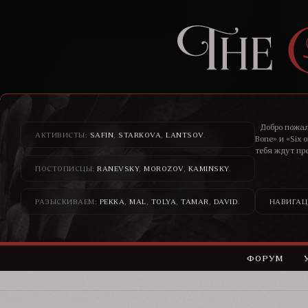
Добро пожал
АКТИВИСТЫ:
SAFIN
,
STARKOVA
,
LANTSOV
.
Bone» и «Six 
тебя ждут пр
ПОСТОПИСЦЫ:
RANEVSKY
,
MOROZOV
,
KAMINSKY
.
Здесь банди
н
РАЗЫСКИВАЕМ:
PEKKA
,
MAL
,
TOLYA
,
TAMAR
,
DAVID
.
НАВИГАЦ
ФОРУМ