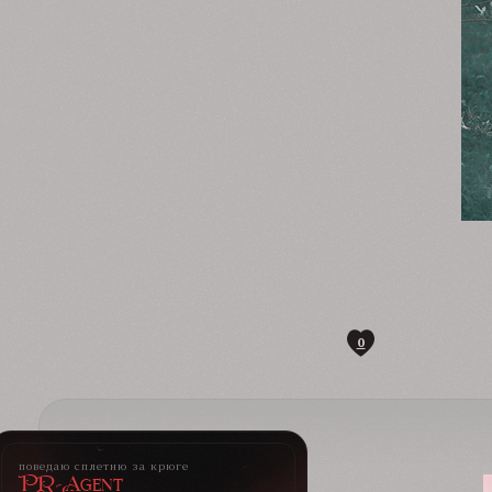
0
поведаю сплетню за крюге
PR-Agent