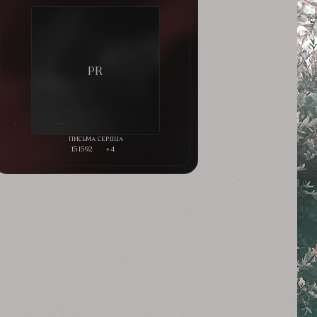
151592
+4