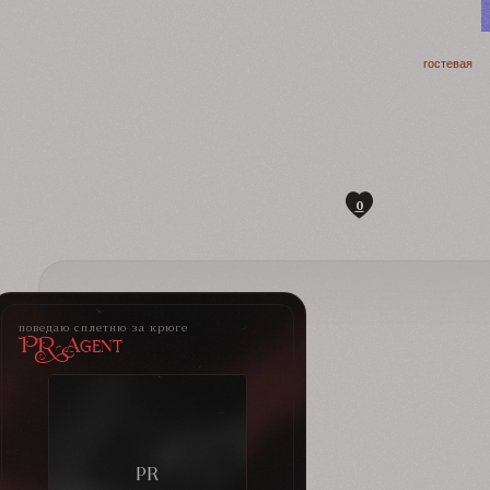
гостевая
0
поведаю сплетню за крюге
PR-Agent