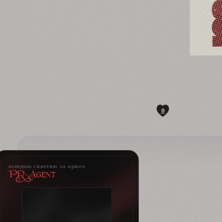
0
поведаю сплетню за крюге
PR-Agent