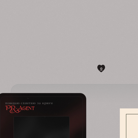
0
поведаю сплетню за крюге
PR-Agent