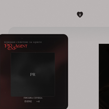
0
поведаю сплетню за крюге
PR-Agent
151592
+4