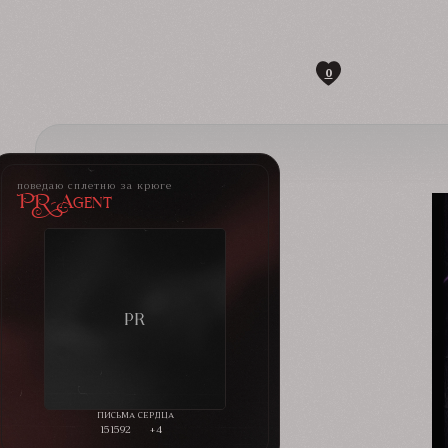
0
поведаю сплетню за крюге
PR-Agent
151592
+4