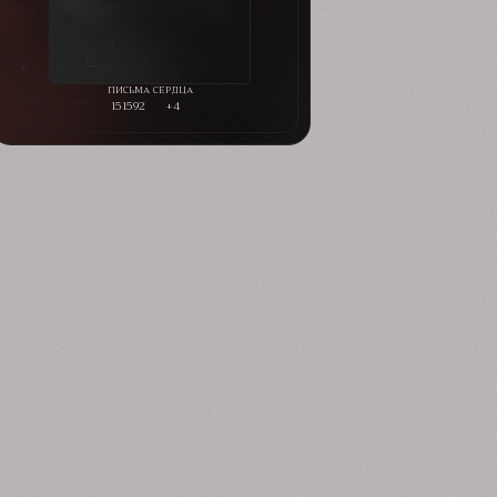
151592
+4