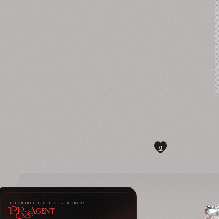
0
поведаю сплетню за крюге
PR-Agent