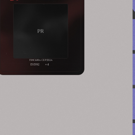
151592
+4