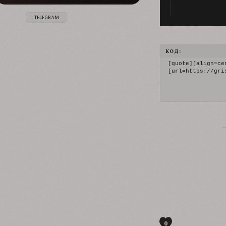
TELEGRAM
КОД:
[quote][align=cen
[url=https://gri
0