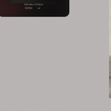
151592
+4