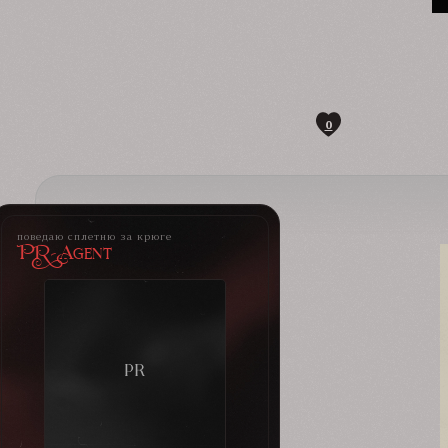
0
поведаю сплетню за крюге
PR-Agent