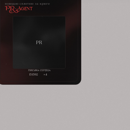
поведаю сплетню за крюге
PR-Agent
151592
+4