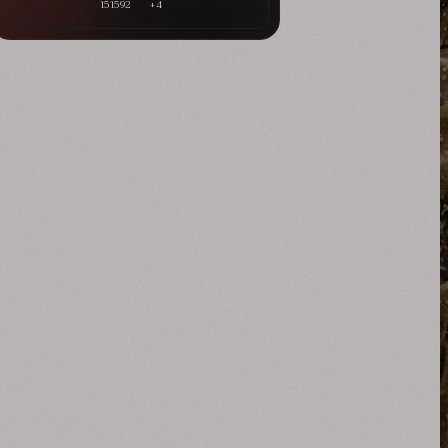
151592
+4