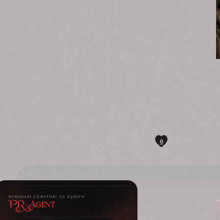
0
поведаю сплетню за крюге
PR-Agent