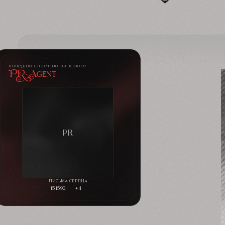
поведаю сплетню за крюге
PR-Agent
151592
+4