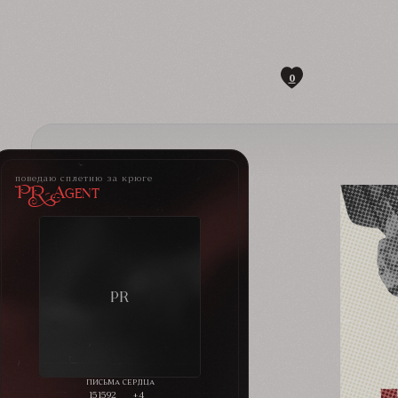
0
поведаю сплетню за крюге
PR-Agent
151592
+4