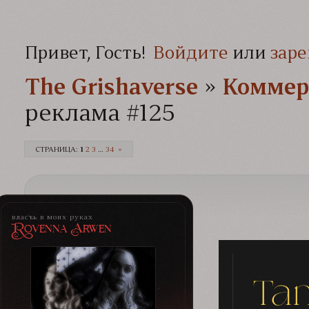
Привет, Гость!
Войдите
или
заре
The Grishaverse­­­
»
Коммер
реклама #125
СТРАНИЦА:
1
2
3
…
34
»
власть в моих руках
Rovenna Arwen