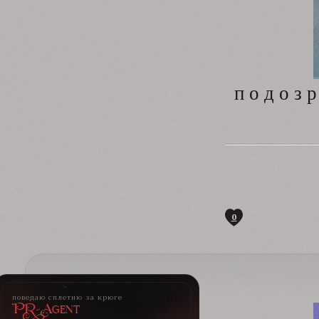
п о д о з 
0
поведаю сплетню за крюге
PR-Agent