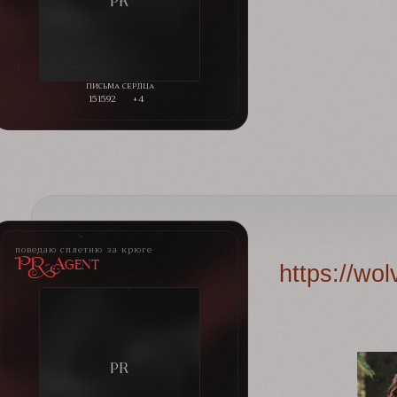
151592
+4
поведаю сплетню за крюге
PR-Agent
https://wo