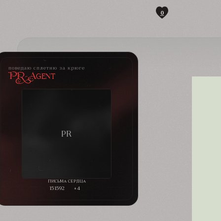
0
поведаю сплетню за крюге
PR-Agent
151592
+4