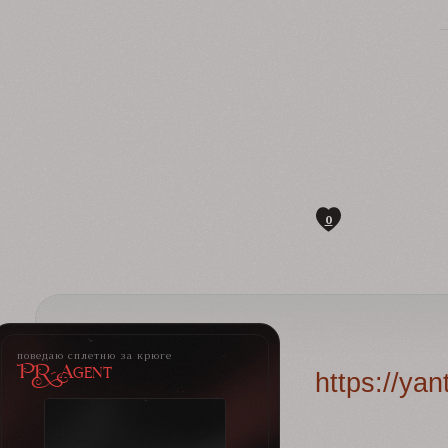
0
поведаю сплетню за крюге
PR-Agent
https://ya