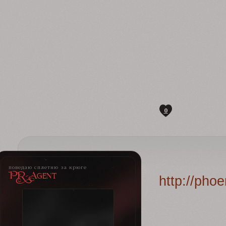
0
поведаю сплетню за крюге
PR-Agent
http://pho