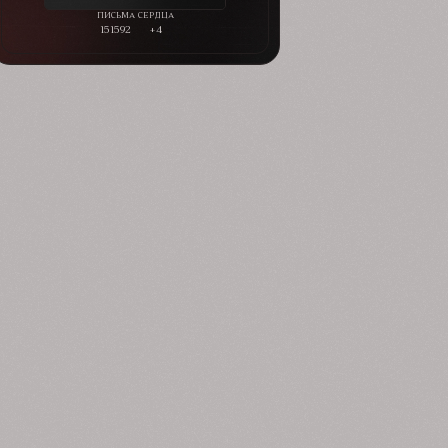
151592
+4