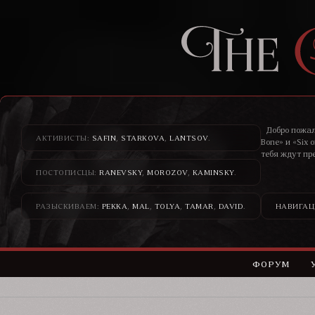
Добро пожал
АКТИВИСТЫ:
SAFIN
,
STARKOVA
,
LANTSOV
.
Bone» и «Six 
тебя ждут пр
ПОСТОПИСЦЫ:
RANEVSKY
,
MOROZOV
,
KAMINSKY
.
Здесь банди
н
РАЗЫСКИВАЕМ:
PEKKA
,
MAL
,
TOLYA
,
TAMAR
,
DAVID
.
НАВИГАЦ
ФОРУМ