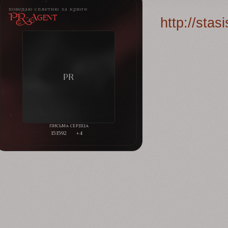
поведаю сплетню за крюге
PR-Agent
http://sta
151592
+4