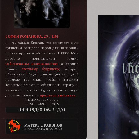
СОФИЯ РОМАНОВА, 29 / 1101
Я –
та самая Святая
, что отнимает силу
гришей и собирает народ для
восстания
против прогнившей системы
Равки
. Мое
доверие принадлежит только
собственным возможностям
, а сердце
отдано
светлому будущему
, которое
обязательно будет лучшим для народа. Я
приложу все силы, чтобы уничтожить
Тенистый Каньон и объединить страну, и
не важно, чего это будет стоить и какую
для этого цену мне
придется заплатить
.
КАЗНА:
10298
+8973
4000 $
44 438,1/0 06.24,1/0
МАТЕРЬ ДРАКОНОВ
И КАЭЛЬСКИХ ПРОСТОРОВ