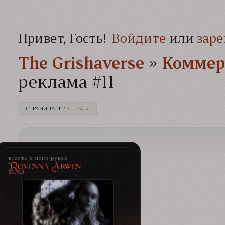
Привет, Гость!
Войдите
или
заре
The Grishaverse­­­
»
Коммер
реклама #11
СТРАНИЦА:
1
2
3
…
34
»
власть в моих руках
Rovenna Arwen