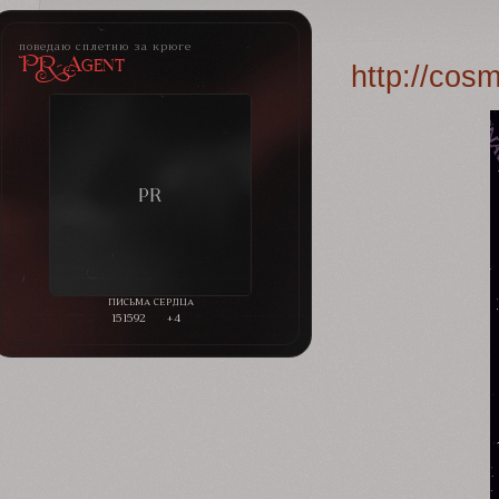
поведаю сплетню за крюге
PR-Agent
http://cos
151592
+4