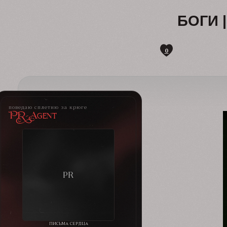
БОГИ 
0
поведаю сплетню за крюге
PR-Agent