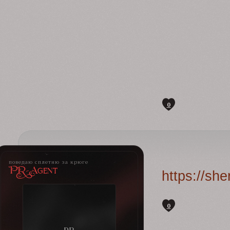
0
поведаю сплетню за крюге
PR-Agent
https://sh
0