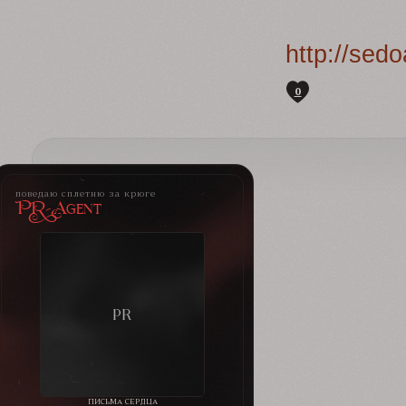
http://sed
0
поведаю сплетню за крюге
PR-Agent