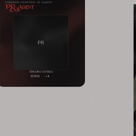
поведаю сплетню за крюге
PR-Agent
151592
+4