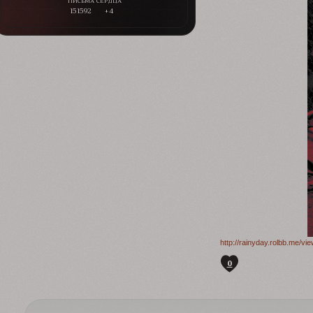
151592
+4
http://rainyday.rolbb.me/v
0