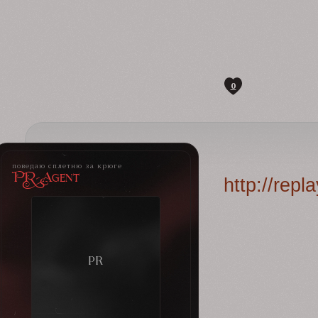
0
поведаю сплетню за крюге
PR-Agent
http://rep