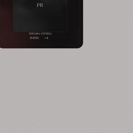
151592
+4