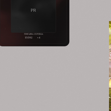
151592
+4