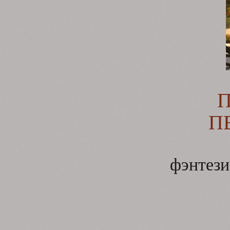
П
фэнтези