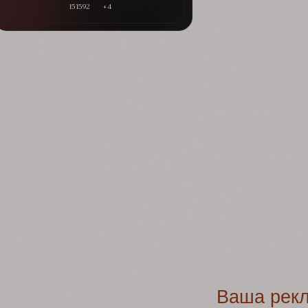
151592
+4
Ваша рек