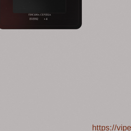
151592
+4
https://vi