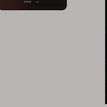
151592
+4