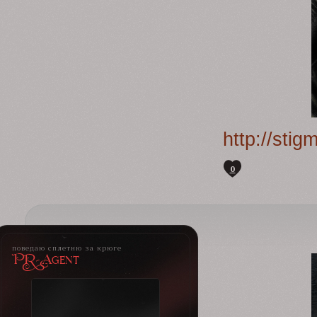
http://sti
0
поведаю сплетню за крюге
PR-Agent