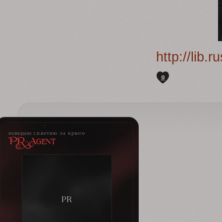
http://lib
0
поведаю сплетню за крюге
PR-Agent