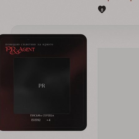
0
поведаю сплетню за крюге
PR-Agent
151592
+4