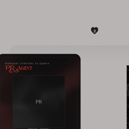
0
поведаю сплетню за крюге
PR-Agent