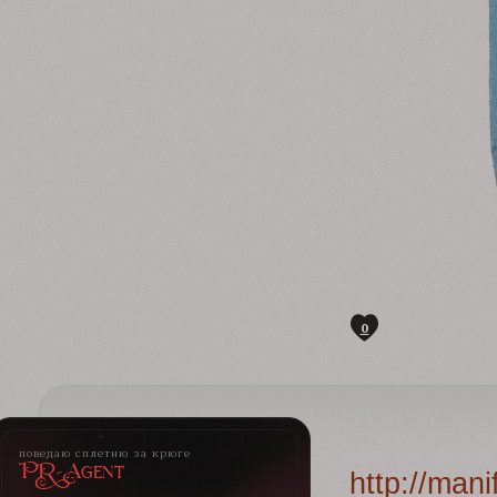
0
поведаю сплетню за крюге
PR-Agent
http://man