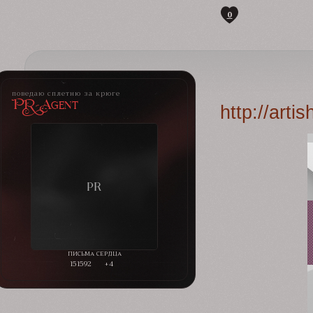
0
поведаю сплетню за крюге
PR-Agent
http://art
151592
+4