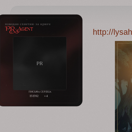
поведаю сплетню за крюге
PR-Agent
http://lys
151592
+4