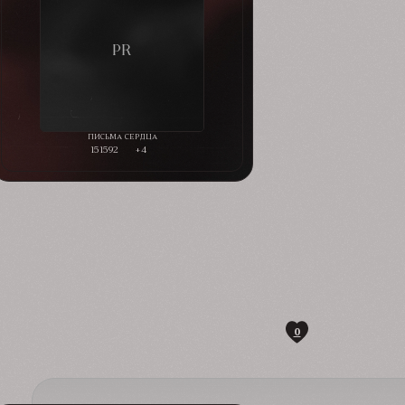
151592
+4
0