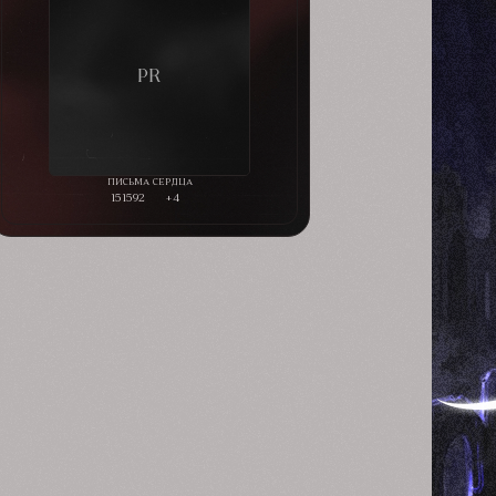
151592
+4