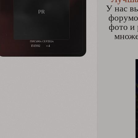
У нас в
форумов
фото и
множе
151592
+4