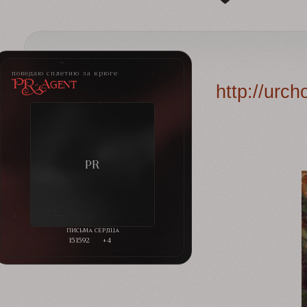
поведаю сплетню за крюге
PR-Agent
http://urc
151592
+4