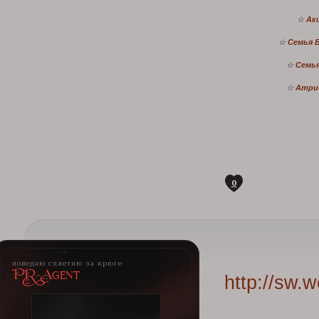
☆
Ак
☆
Семья 
☆
Семья
☆
Атри
0
поведаю сплетню за крюге
PR-Agent
http://sw.