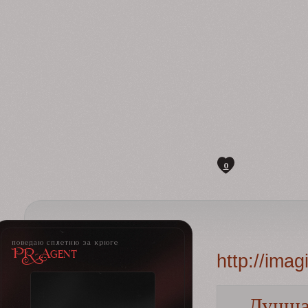
0
поведаю сплетню за крюге
PR-Agent
http://ima
Лучша