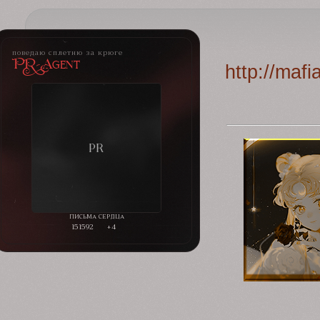
поведаю сплетню за крюге
PR-Agent
http://maf
151592
+4