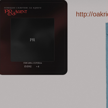
поведаю сплетню за крюге
PR-Agent
http://oak
151592
+4