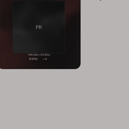
151592
+4