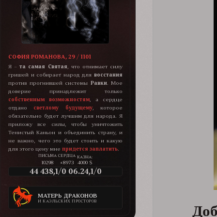
СОФИЯ РОМАНОВА, 29 / 1101
Я –
та самая Святая
, что отнимает силу
гришей и собирает народ для
восстания
против прогнившей системы
Равки
. Мое
доверие принадлежит только
собственным возможностям
, а сердце
отдано
светлому будущему
, которое
обязательно будет лучшим для народа. Я
приложу все силы, чтобы уничтожить
Тенистый Каньон и объединить страну, и
не важно, чего это будет стоить и какую
для этого цену мне
придется заплатить
.
КАЗНА:
10298
+8973
4000 $
44 438,1/0 06.24,1/0
МАТЕРЬ ДРАКОНОВ
И КАЭЛЬСКИХ ПРОСТОРОВ
Доб