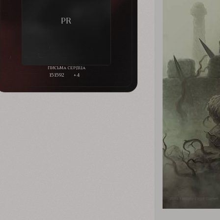
151592
+4