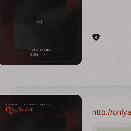
0
151592
+4
поведаю сплетню за крюге
PR-Agent
http://onl