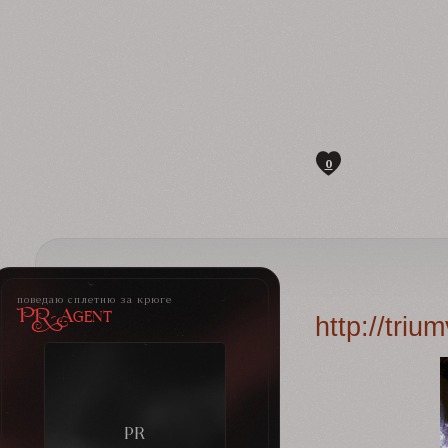
0
поведаю сплетню за крюге
PR-Agent
http://tri