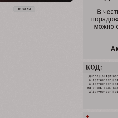
В чест
TELEGRAM
порадова
можно с
Ак
КОД:
[quote][align=ce
[align=center][s
[align=center][s
Мы очень рады каж
[align=center][s