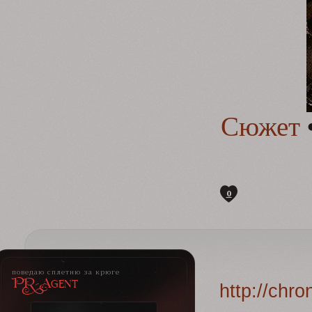
Сюжет
0
поведаю сплетню за крюге
PR-Agent
http://chr