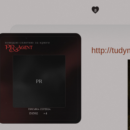
0
поведаю сплетню за крюге
PR-Agent
http://tud
151592
+4