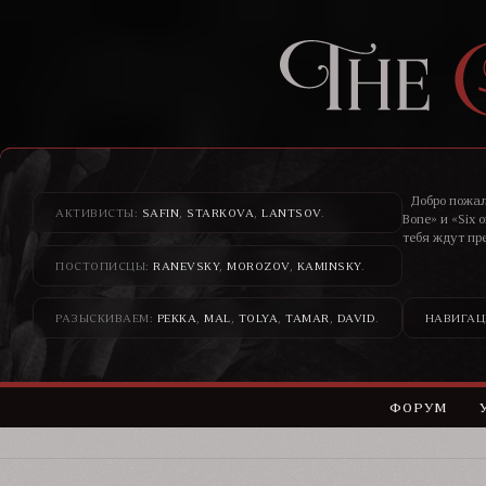
Добро пожал
АКТИВИСТЫ:
SAFIN
,
STARKOVA
,
LANTSOV
.
Bone» и «Six 
тебя ждут пр
ПОСТОПИСЦЫ:
RANEVSKY
,
MOROZOV
,
KAMINSKY
.
Здесь банди
н
РАЗЫСКИВАЕМ:
PEKKA
,
MAL
,
TOLYA
,
TAMAR
,
DAVID
.
НАВИГАЦ
ФОРУМ