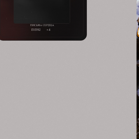
151592
+4