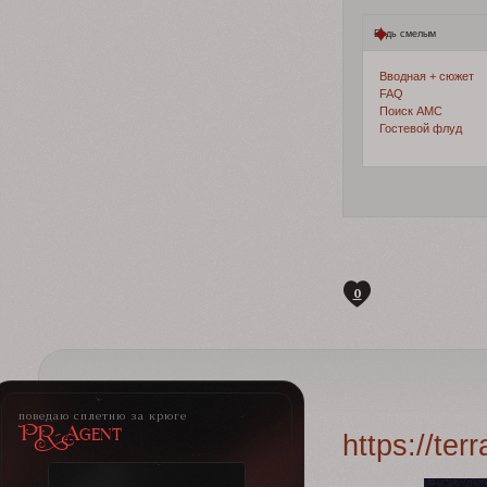
Будь смелым
Вводная + сюжет
FAQ
Поиск АМС
Гостевой флуд
0
поведаю сплетню за крюге
PR-Agent
https://te