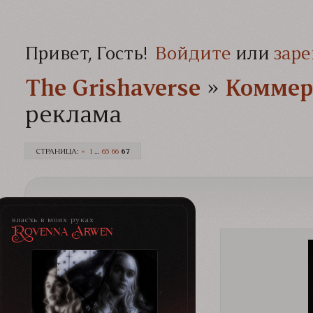
Привет, Гость!
Войдите
или
заре
The Grishaverse­­­
»
Коммер
реклама
СТРАНИЦА:
«
1
…
65
66
67
власть в моих руках
Rovenna Arwen