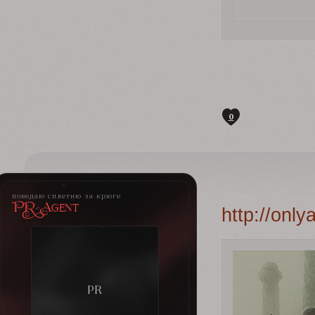
0
поведаю сплетню за крюге
PR-Agent
http://onl