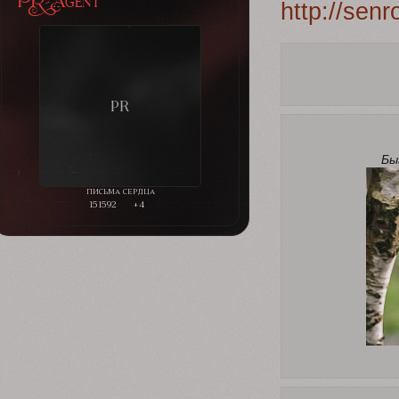
http://sen
Бы
151592
+4