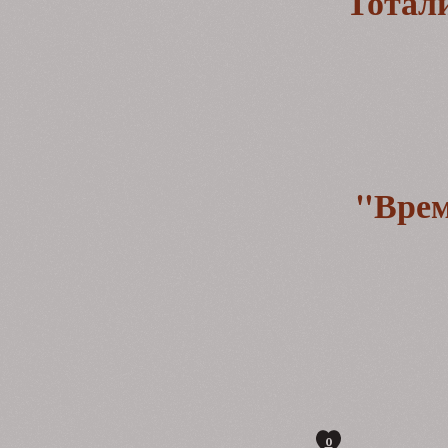
Тотал
"Врем
0