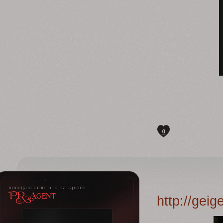
0
поведаю сплетню за крюге
PR-Agent
http://gei