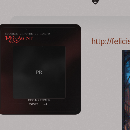
0
поведаю сплетню за крюге
PR-Agent
http://fel
151592
+4