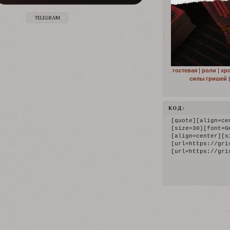
TELEGRAM
гостевая
|
роли
|
хр
силы гришей
КОД:
[quote][align=cen
[size=30][font=G
[align=center][s
[url=https://gri
[url=https://gri