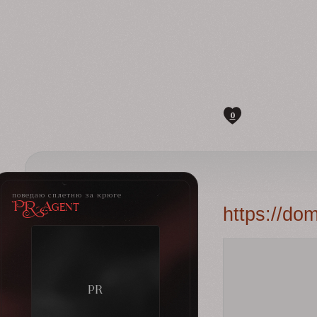
0
поведаю сплетню за крюге
PR-Agent
https://do