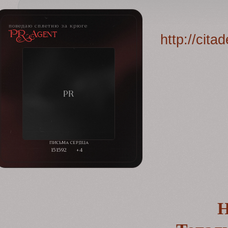
поведаю сплетню за крюге
PR-Agent
http://cit
151592
+4
Н