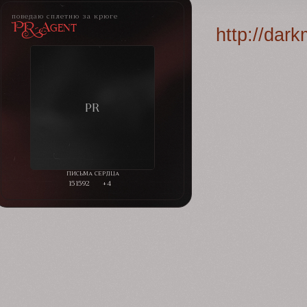
поведаю сплетню за крюге
PR-Agent
http://dar
151592
+4