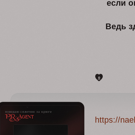
если о
Ведь з
0
поведаю сплетню за крюге
PR-Agent
https://na