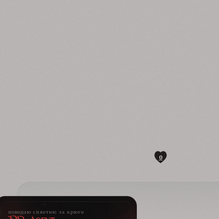
0
поведаю сплетню за крюге
PR-Agent