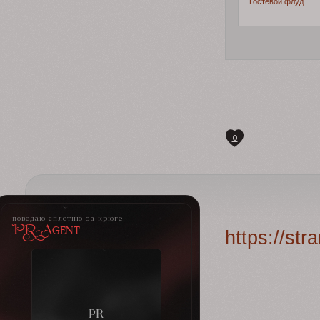
Гостевой флуд
0
поведаю сплетню за крюге
PR-Agent
https://st