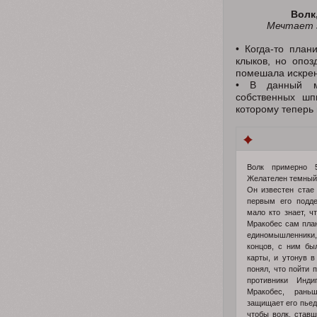
Волк,
Мечтает 
• Когда-то план
клыков, но опо
помешала искрен
• В данный мо
собственных шп
которому теперь 
Волк примерно 5
Желателен темный
Он известен стае 
первым его подде
мало кто знает, ч
Мракобес сам план
единомышленники
концов, с ним бы
карты, и утонув в
понял, что пойти 
противники Инди
Мракобес, рань
защищает его пьед
чтобы волк, став