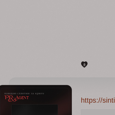
0
поведаю сплетню за крюге
PR-Agent
https://si