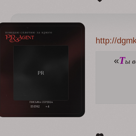
поведаю сплетню за крюге
PR-Agent
http://dgm
Т
«
ы в
151592
+4