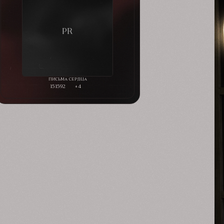
151592
+4