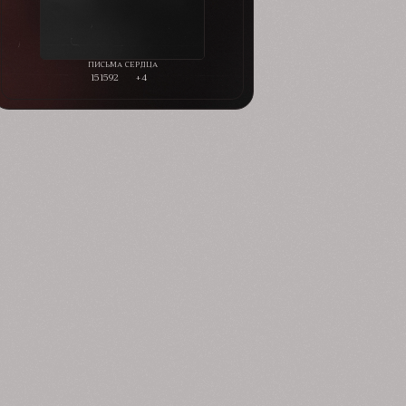
151592
+4