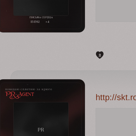
151592
+4
0
поведаю сплетню за крюге
PR-Agent
http://skt