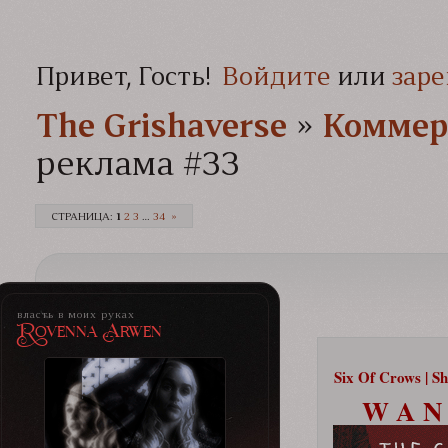
Привет, Гость!
Войдите
или
заре
The Grishaverse­­­
»
Коммер
реклама #33
СТРАНИЦА:
1
2
3
…
34
»
власть в моих руках
Rovenna Arwen
Six Of Crows | S
W A N 