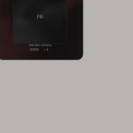
151592
+4