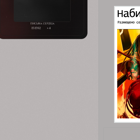
151592
+4