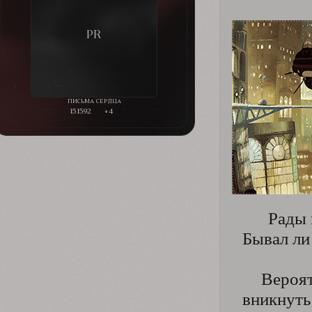
151592
+4
Рады 
Бывал ли
Вероят
вникнуть