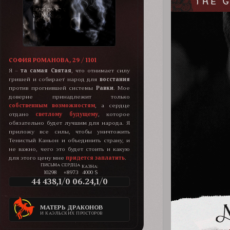
СОФИЯ РОМАНОВА, 29 / 1101
Я –
та самая Святая
, что отнимает силу
гришей и собирает народ для
восстания
против прогнившей системы
Равки
. Мое
доверие принадлежит только
собственным возможностям
, а сердце
отдано
светлому будущему
, которое
обязательно будет лучшим для народа. Я
приложу все силы, чтобы уничтожить
Тенистый Каньон и объединить страну, и
не важно, чего это будет стоить и какую
для этого цену мне
придется заплатить
.
КАЗНА:
10298
+8973
4000 $
44 438,1/0 06.24,1/0
МАТЕРЬ ДРАКОНОВ
И КАЭЛЬСКИХ ПРОСТОРОВ