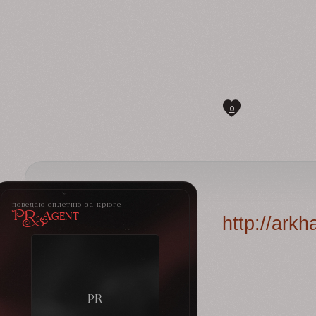
0
поведаю сплетню за крюге
PR-Agent
http://ark