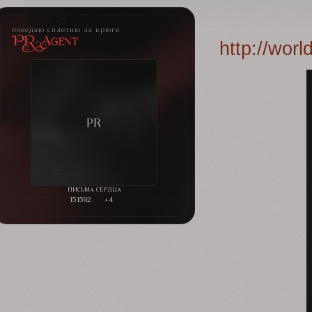
поведаю сплетню за крюге
PR-Agent
http://wor
151592
+4