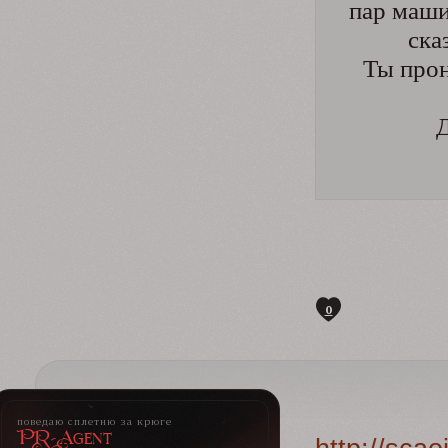
пар маши
ска
Ты прон
Д
0
поведаю сплетню за крюге
PR-Agent