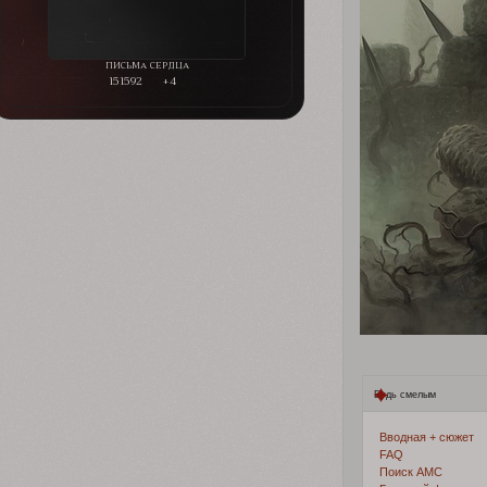
151592
+4
Будь смелым
Вводная + сюжет
FAQ
Поиск АМС