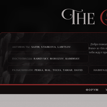
Добро пожал
АКТИВИСТЫ:
SAFIN
,
STARKOVA
,
LANTSOV
.
Bone» и «Six 
тебя ждут пр
ПОСТОПИСЦЫ:
RANEVSKY
,
MOROZOV
,
KAMINSKY
.
Здесь банди
н
РАЗЫСКИВАЕМ:
PEKKA
,
MAL
,
TOLYA
,
TAMAR
,
DAVID
.
НАВИГАЦ
ФОРУМ