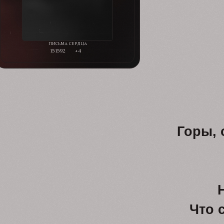
151592
+4
Горы, 
Что 