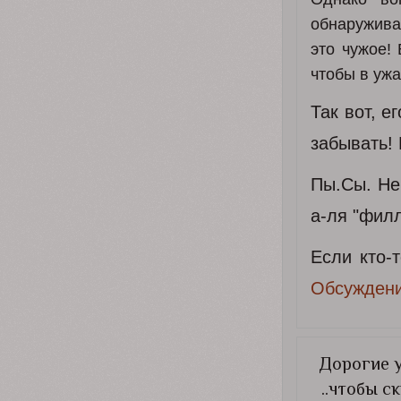
обнаруживае
это чужое!
чтобы в ужа
Так вот, е
забывать! 
Пы.Сы. Не
а-ля "фил
Если кто-
Обсуждени
Дорогие у
..чтобы с