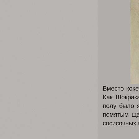
Вместо коке
Как Шокрак
полу было 
помятым щач
сосисочных 