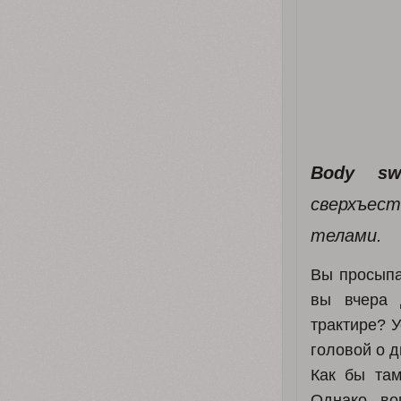
Body sw
сверхъес
телами.
Вы просыпа
вы вчера 
трактире? 
головой о д
Как бы там
Однако во