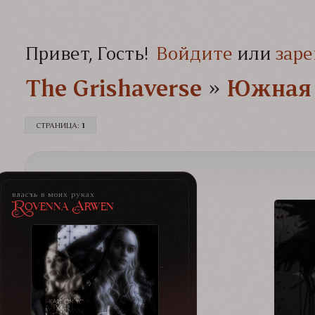
Привет, Гость!
Войдите
или
заре
The Grishaverse­­­
»
Южная 
СТРАНИЦА:
1
власть в моих руках
Rovenna Arwen