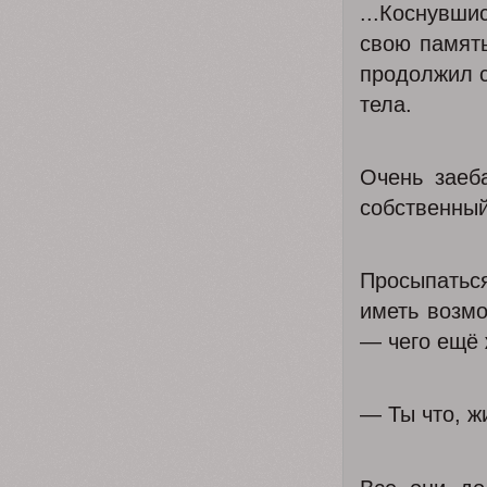
...Коснувши
свою память
продолжил с
тела.
Очень заеб
собственный
Просыпаться
иметь возмо
— чего ещё 
— Ты что, ж