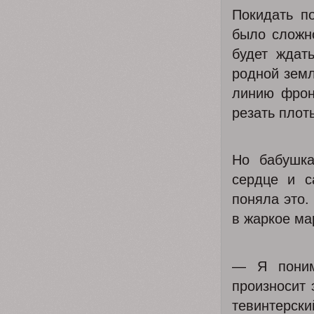
Покидать п
было сложн
будет ждат
родной земл
линию фронт
резать плот
Но бабушка
сердце и с
поняла это.
в жаркое ма
— Я поним
произносит 
тевинтерск