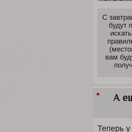
С завтра
будут 
искать
правил
(место
вам буд
получ
А е
Теперь у