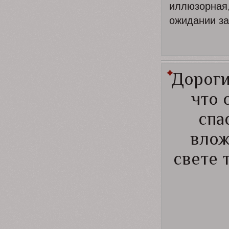
иллюзорна
ожидании за
Дороги
что 
спа
влож
свете 