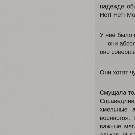
надежде обн
Нет! Нет! М
У неё было 
— они абсол
оно соверше
Они хотят ч
Смущала то
Справедлив
хмельные а
военного».
важные мес
альков. И д