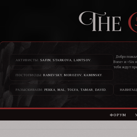
Добро пожал
АКТИВИСТЫ:
SAFIN
,
STARKOVA
,
LANTSOV
.
Bone» и «Six 
тебя ждут пр
ПОСТОПИСЦЫ:
RANEVSKY
,
MOROZOV
,
KAMINSKY
.
Здесь банди
н
РАЗЫСКИВАЕМ:
PEKKA
,
MAL
,
TOLYA
,
TAMAR
,
DAVID
.
НАВИГАЦ
ФОРУМ