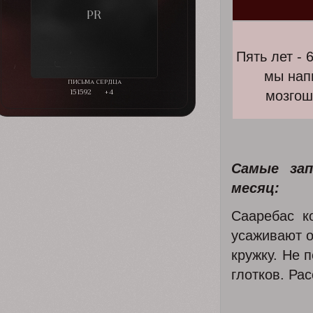
Пять лет - 
мы нап
151592
+4
мозгош
Самые за
месяц:
Сааребас к
усаживают о
кружку. Не 
глотков. Ра