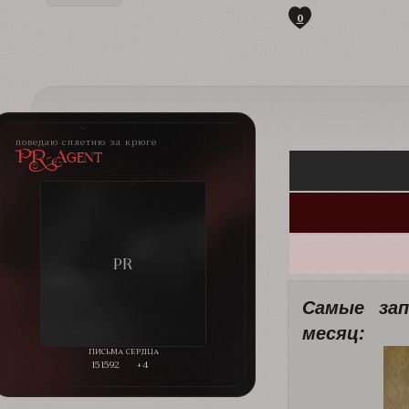
0
поведаю сплетню за крюге
PR-Agent
Самые за
месяц:
151592
+4