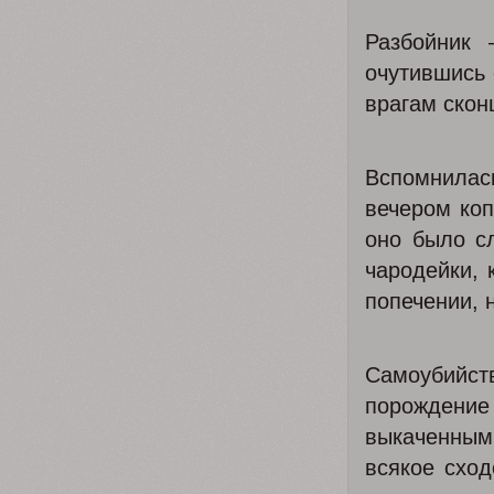
Разбойник 
очутившись 
врагам скон
Вспомнилась
вечером коп
оно было с
чародейки, 
попечении, 
Самоубийс
порождение 
выкаченными
всякое схо