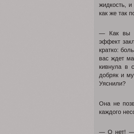
жидкость, и
как же так п
— Как вы п
эффект закл
кратко: бол
вас ждет ма
кивнула в 
добряк и му
Уяснили?
Она не позв
каждого нес
— О нет! —