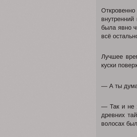
Откровенно
внутренний 
была явно ч
всё остальн
Лучшее вре
куски повер
— А ты дума
— Так и не 
древних та
волосах был