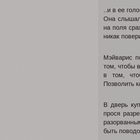
..и в ее го
Она слышала
на поля сра
никак повер
Мэйварис п
том, чтобы 
в том, что
Позволить к
В дверь куп
прося разре
разорванным
быть повод