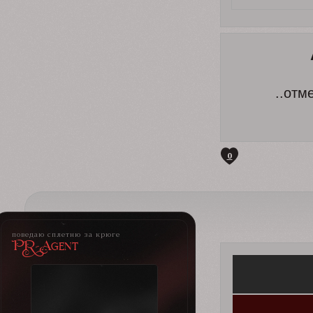
..отм
0
поведаю сплетню за крюге
PR-Agent