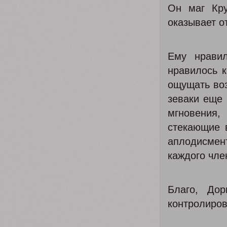
Он маг Кру
оказывает о
Ему нрави
нравилось к
ощущать воз
зеваки еще 
мгновения,
стекающие 
аплодисмен
каждого чле
Благо, До
контролиров