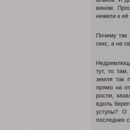
вином. Про
нежели к её
Почему так 
секс, а не с
Недремлюще
тут, то там
земля так 
прямо на о
росли, каз
вдоль берег
уступы? О 
последних с