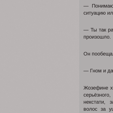
— Понимаю
ситуацию ил
— Ты так ра
произошло.
Он пообещал
— Гном и да
Жозефине хо
серьёзного,
некстати, 
волос за у