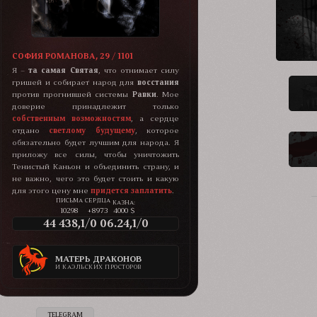
СОФИЯ РОМАНОВА, 29 / 1101
Я –
та самая Святая
, что отнимает силу
гришей и собирает народ для
восстания
против прогнившей системы
Равки
. Мое
доверие принадлежит только
собственным возможностям
, а сердце
отдано
светлому будущему
, которое
обязательно будет лучшим для народа. Я
приложу все силы, чтобы уничтожить
Тенистый Каньон и объединить страну, и
не важно, чего это будет стоить и какую
для этого цену мне
придется заплатить
.
КАЗНА:
10298
+8973
4000 $
44 438,1/0 06.24,1/0
МАТЕРЬ ДРАКОНОВ
И КАЭЛЬСКИХ ПРОСТОРОВ
TELEGRAM