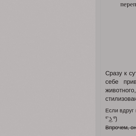
переп
Сразу к су
себе при
животног
стилизова
Если вдруг 
͡° ͜ʖ ͡°)
Впрочем, он