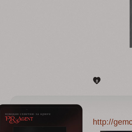
0
поведаю сплетню за крюге
PR-Agent
http://gem