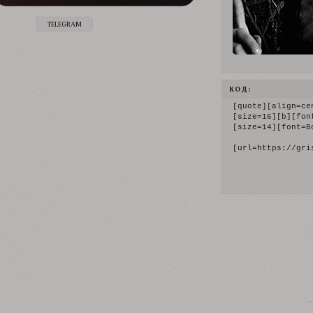
TELEGRAM
КОД:
[quote][align=ce
[size=16][b][fon
[size=14][font=B
[url=https://gri