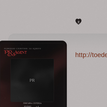
0
поведаю сплетню за крюге
PR-Agent
http://toe
151592
+4