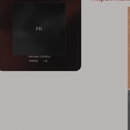
151592
+4