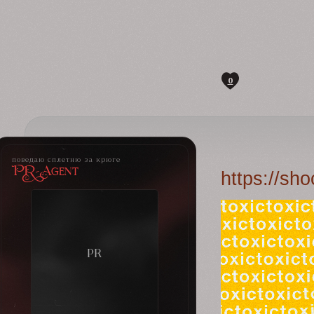
0
поведаю сплетню за крюге
PR-Agent
https://sh