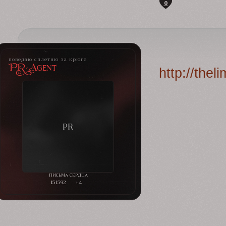
0
поведаю сплетню за крюге
PR-Agent
http://the
151592
+4