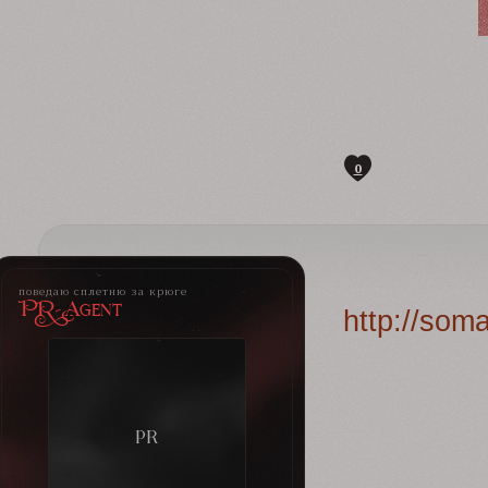
0
поведаю сплетню за крюге
PR-Agent
http://som