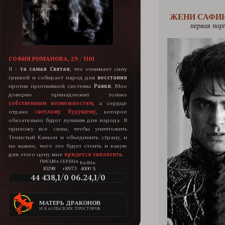
ЖЕНИ САФИ
первая пор
СОФИЯ РОМАНОВА, 29 / 1101
Я –
та самая Святая
, что отнимает силу
гришей и собирает народ для
восстания
против прогнившей системы
Равки
. Мое
доверие принадлежит только
собственным возможностям
, а сердце
отдано
светлому будущему
, которое
обязательно будет лучшим для народа. Я
приложу все силы, чтобы уничтожить
Тенистый Каньон и объединить страну, и
не важно, чего это будет стоить и какую
для этого цену мне
придется заплатить
.
КАЗНА:
10298
+8973
4000 $
44 438,1/0 06.24,1/0
МАТЕРЬ ДРАКОНОВ
И КАЭЛЬСКИХ ПРОСТОРОВ