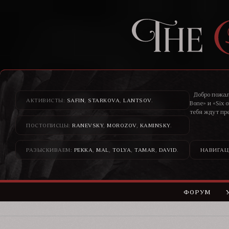
Добро пожал
АКТИВИСТЫ:
SAFIN
,
STARKOVA
,
LANTSOV
.
Bone» и «Six 
тебя ждут пр
ПОСТОПИСЦЫ:
RANEVSKY
,
MOROZOV
,
KAMINSKY
.
Здесь банди
н
РАЗЫСКИВАЕМ:
PEKKA
,
MAL
,
TOLYA
,
TAMAR
,
DAVID
.
НАВИГАЦ
ФОРУМ