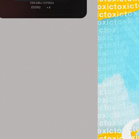
151592
+4