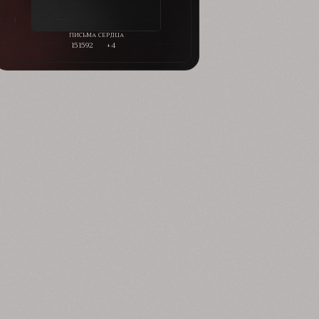
151592
+4