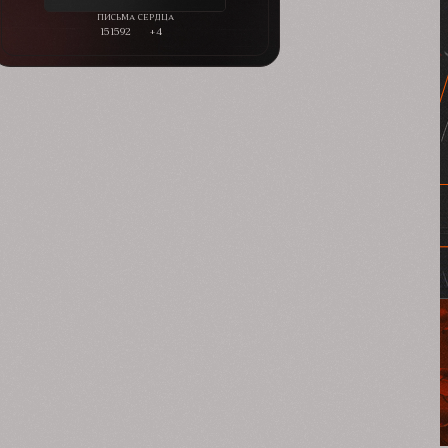
151592
+4