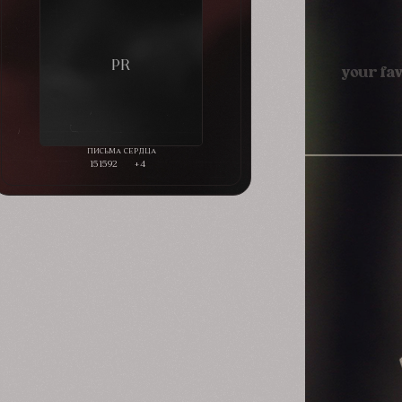
151592
+4