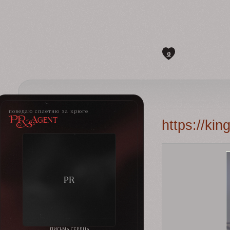
0
поведаю сплетню за крюге
PR-Agent
https://ki