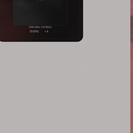
151592
+4