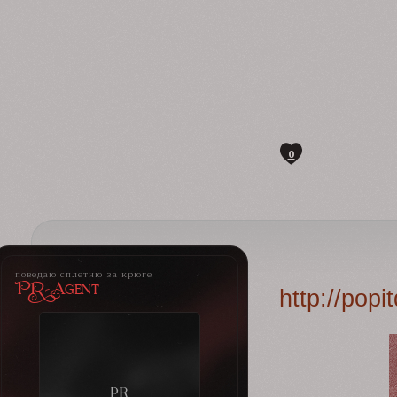
0
поведаю сплетню за крюге
PR-Agent
http://pop