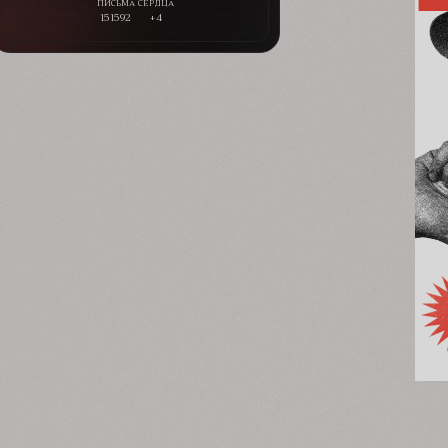
151592
+4