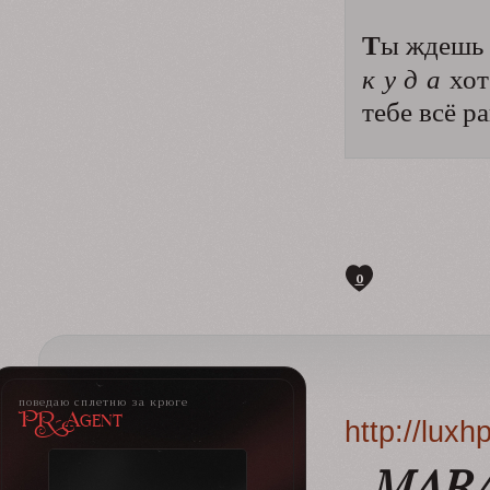
Т
ы ждешь 
к у д а
хот
тебе всё р
0
поведаю сплетню за крюге
PR-Agent
http://lux
MAR