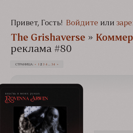
Привет, Гость!
Войдите
или
заре
The Grishaverse­­­
»
Коммер
реклама #80
СТРАНИЦА:
«
1
2
3
4
…
34
»
власть в моих руках
Rovenna Arwen