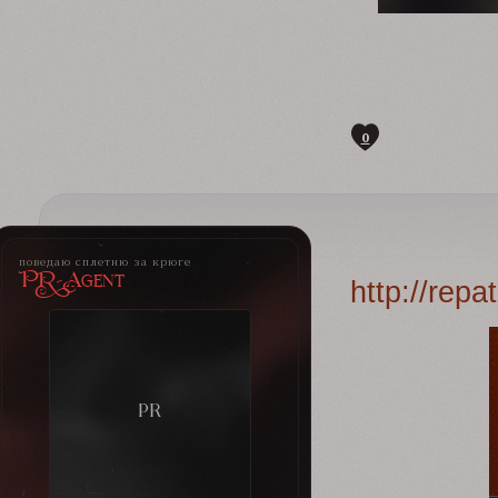
0
поведаю сплетню за крюге
PR-Agent
http://rep