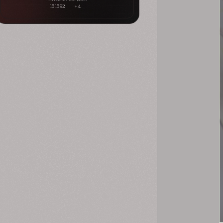
151592
+4