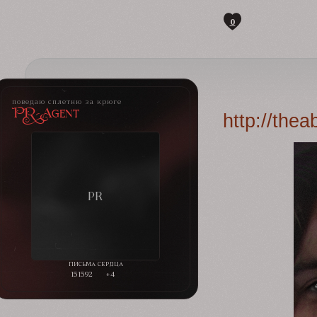
0
поведаю сплетню за крюге
PR-Agent
http://the
151592
+4