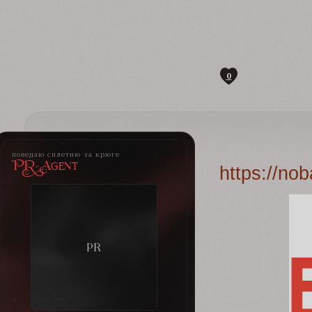
0
поведаю сплетню за крюге
PR-Agent
https://no