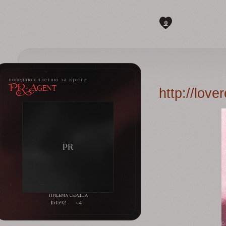
0
поведаю сплетню за крюге
PR-Agent
http://lov
151592
+4