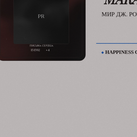
МИР ДЖ. РО
________
151592
+4
⬥
HAPPINESS C