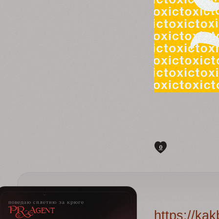
0
поведаю сплетню за крюге
PR-Agent
https://ka