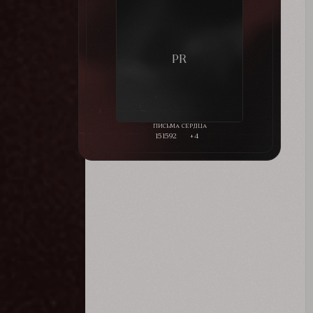
151592
+4