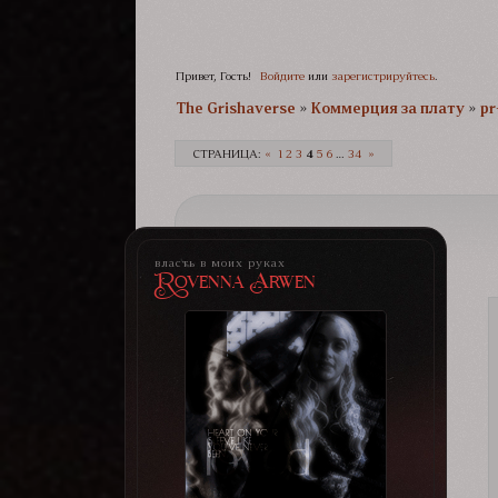
Привет, Гость!
Войдите
или
зарегистрируйтесь
.
The Grishaverse­­­
»
Коммерция за плату
»
pr
СТРАНИЦА:
«
1
2
3
4
5
6
…
34
»
власть в моих руках
Rovenna Arwen