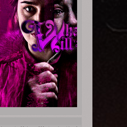
i][/font][/size]

.php?id=38#p92792]ЖЕНИ САФИНОЙ[/url][/font][/b][/size]   [size=1