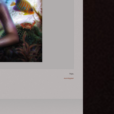
hugs,
morningstar