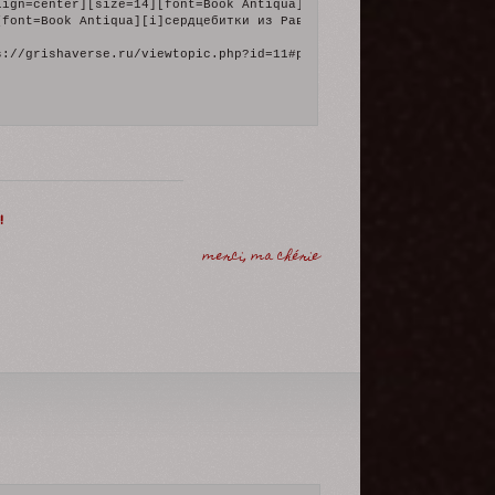
lign=center][size=14][font=Book Antiqua][i]В ПОИСКАХ[/i][/font][/
чник[/i][/font][/size]

[font=Book Antiqua][i]сердцебитки из Равки, присоединившейся к От
ps://upforme.ru/uploads/001b/19/fa/136/46258.gif[/img][/url][/al
s://grishaverse.ru/viewtopic.php?id=11#p15][img]https://upforme.
!
merci, ma chérie