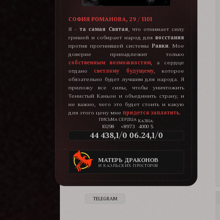
СОФИЯ РОМАНОВА, 29 / 1101
Я –
та самая Святая
, что отнимает силу
гришей и собирает народ для
восстания
против прогнившей системы
Равки
. Мое
доверие принадлежит только
собственным возможностям
, а сердце
отдано
светлому будущему
, которое
обязательно будет лучшим для народа. Я
приложу все силы, чтобы уничтожить
Тенистый Каньон и объединить страну, и
не важно, чего это будет стоить и какую
для этого цену мне
придется заплатить
.
КАЗНА:
10298
+8973
4000 $
44 438,1/0 06.24,1/0
МАТЕРЬ ДРАКОНОВ
И КАЭЛЬСКИХ ПРОСТОРОВ
TELEGRAM