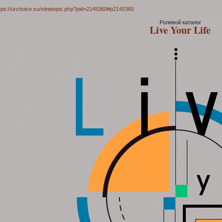
tps://urchoice.su/viewtopic.php?pid=2145360#p2145360
Ролевой каталог
Live Your Life