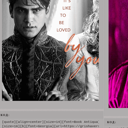
КОД:
[quote][align=center][size=14][font=Book Antiqua][i]В ПОИСКАХ[/
КОД:
[size=16][b][font=Georgia][url=https://grishaverse.ru/viewtopic