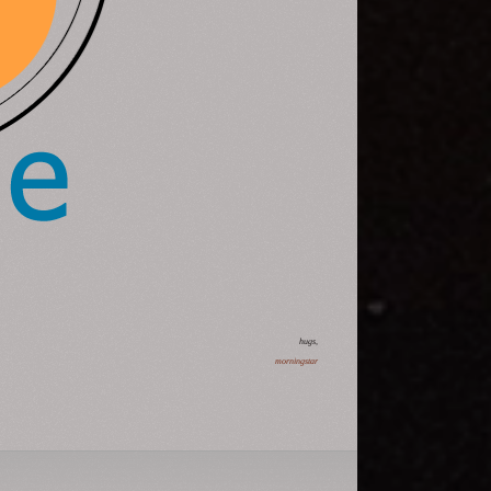
hugs,
morningstar