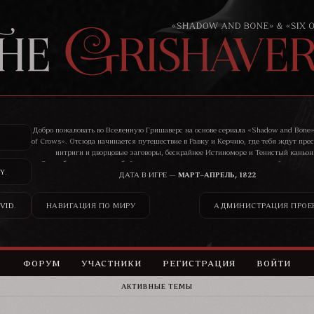
Добро пожаловать во Вселенную Гришаверс на основе сериала «Shadow and Bone»
of Crows». Отсюда начинается путешествие в Равку и Керчию, где тебя ждут пре
интриги и дворцовые заговоры, бескрайнее Истиноморе и Тенистый каньон
Здесь бандиты, воры, убийцы, цари и святые ведут нескончаемую войну, и ник
Y
.
сможет остаться в стороне от ее последствий.
ДАТА В ИГРЕ —
МАРТ–АПРЕЛЬ, 1822
VID
.
НАВИГАЦИЯ ПО МИРУ
АДМИНИСТРАЦИЯ ПРОЕ
ФОРУМ
УЧАСТНИКИ
РЕГИСТРАЦИЯ
ВОЙТИ
АКТИВНЫЕ ТЕМЫ