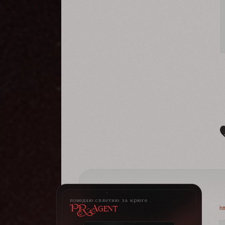
поведаю сплетню за крюге
PR-Agent
ht