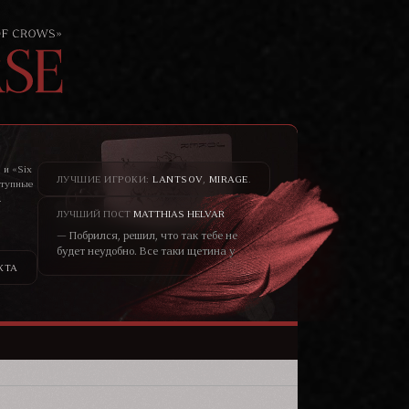
 и «Six
ЛУЧШИЕ ИГРОКИ:
LANTSOV
,
MIRAGE
.
ступные
.
то не
ЛУЧШИЙ ПОСТ
MATTHIAS HELVAR
— Побрился, решил, что так тебе не
будет неудобно. Все таки щетина у
меня всегда была жёсткая, как
КТА
шерсть у медведя. – он хохотнул. —
Не думаю, что меня сторонятся
только из-за щетины. Скорее в
принципе от того, что я чужеземец.
Кто знает, чего от меня ожидать?—
уголки глаз блондина чуть сузились,
черты лица смягчились, он
улыбался ей просто взглядом от
того, что не мог сейчас по другому.