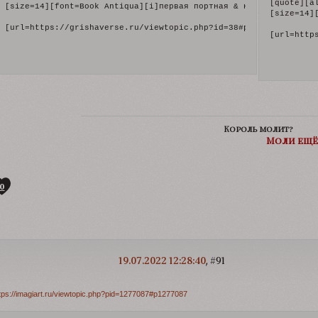
[quote][a
[size=14][font=Book Antiqua][i]первая портная & невероятный про
[size=14]
[url=https://grishaverse.ru/viewtopic.php?id=38#p92792][img]htt
[url=http
Король молит?
Моли ещё
0
19.07.2022 12:28:40
91
tps://imagiart.ru/viewtopic.php?pid=1277087#p1277087