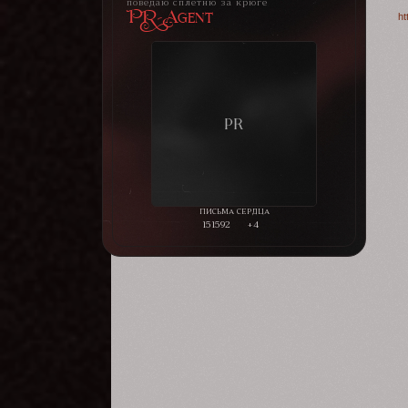
поведаю сплетню за крюге
PR-Agent
ht
151592
+4