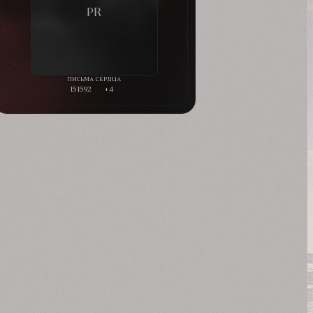
151592
+4