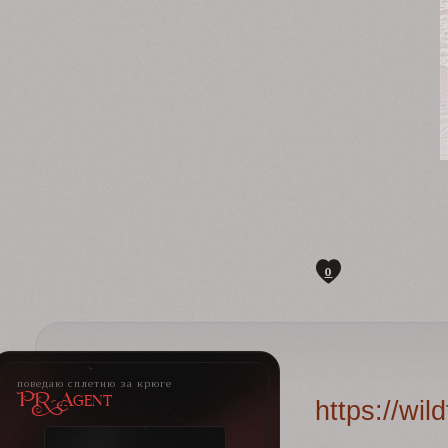
0
поведаю сплетню за крюге
PR-Agent
https://wi