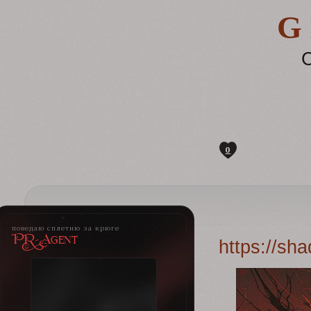
G
С
0
поведаю сплетню за крюге
PR-Agent
https://sh