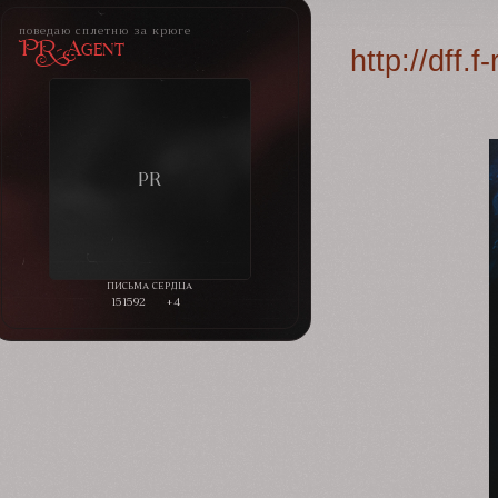
поведаю сплетню за крюге
PR-Agent
http://dff
151592
+4