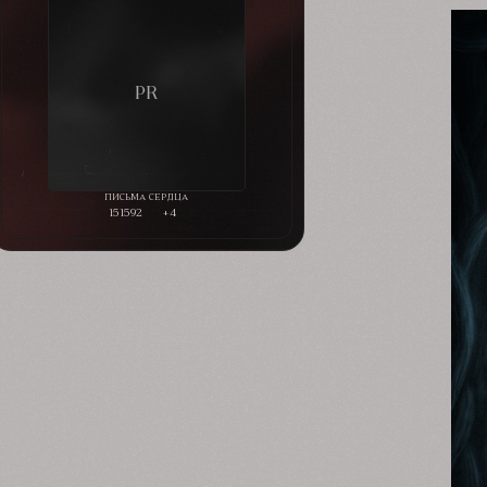
151592
+4