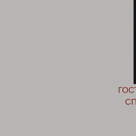
ГОС
С