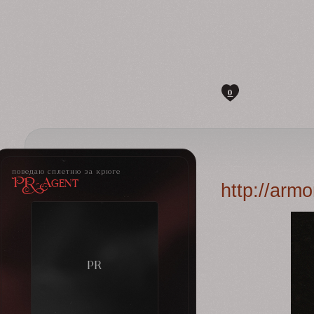
0
поведаю сплетню за крюге
PR-Agent
http://arm