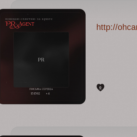
поведаю сплетню за крюге
PR-Agent
http://ohc
0
151592
+4