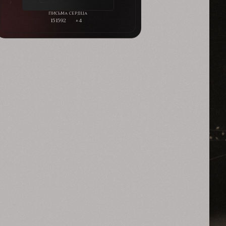
151592
+4