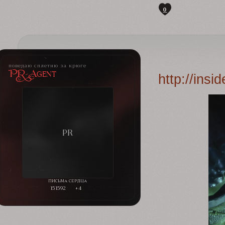
0
поведаю сплетню за крюге
PR-Agent
http://ins
151592
+4