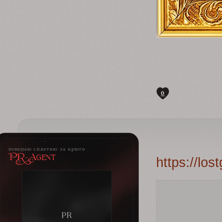
0
поведаю сплетню за крюге
PR-Agent
https://lo