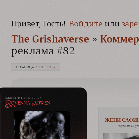
Привет, Гость!
Войдите
или
заре
The Grishaverse­­­
»
Коммер
реклама #82
СТРАНИЦА:
1
2
3
…
34
»
власть в моих руках
Rovenna Arwen
ЖЕНИ САФИ
первая пор