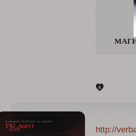
МАГ
0
поведаю сплетню за крюге
PR-Agent
http://ver