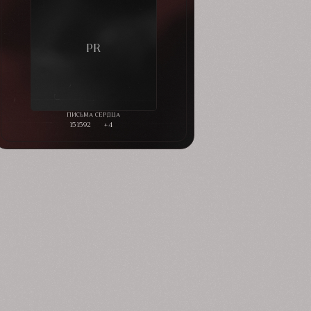
151592
+4