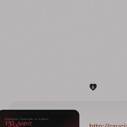
0
поведаю сплетню за крюге
PR-Agent
http://cru