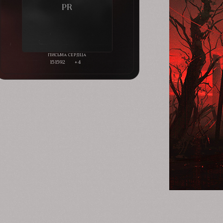
151592
+4