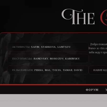
Добро пожал
АКТИВИСТЫ:
SAFIN
,
STARKOVA
,
LANTSOV
.
Bone» и «Six 
тебя ждут пр
ПОСТОПИСЦЫ:
RANEVSKY
,
MOROZOV
,
KAMINSKY
.
Здесь банди
н
РАЗЫСКИВАЕМ:
PEKKA
,
MAL
,
TOLYA
,
TAMAR
,
DAVID
.
НАВИГАЦ
ФОРУМ