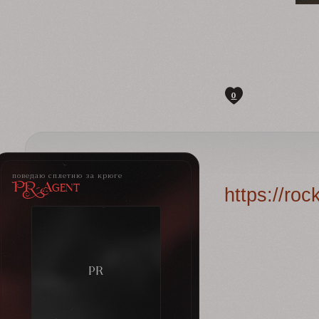
0
поведаю сплетню за крюге
PR-Agent
https://ro