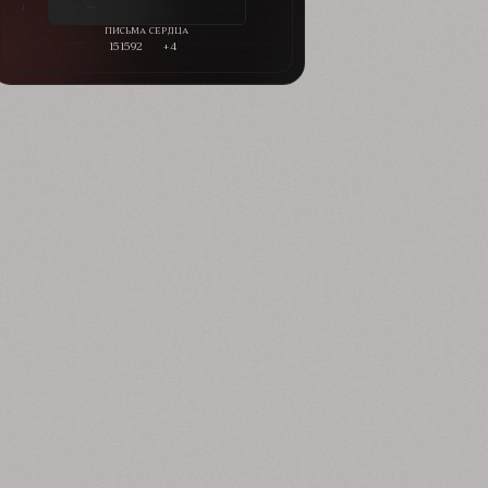
151592
+4