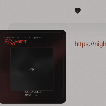
0
поведаю сплетню за крюге
PR-Agent
https://ni
151592
+4