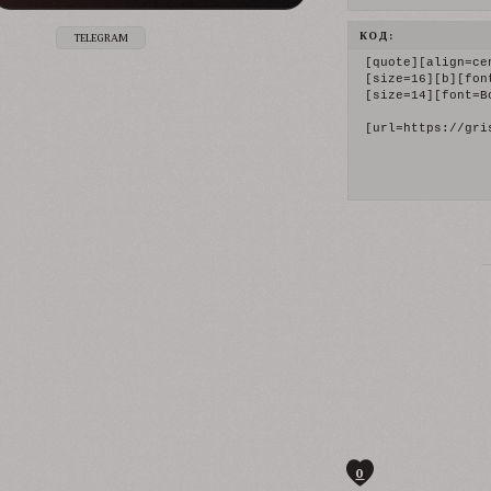
КОД:
TELEGRAM
[quote][align=ce
[size=16][b][fon
[size=14][font=B
[url=https://gri
0