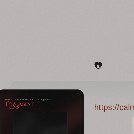
0
поведаю сплетню за крюге
PR-Agent
https://ca