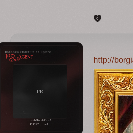
0
поведаю сплетню за крюге
PR-Agent
http://bor
151592
+4