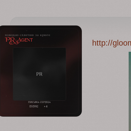
поведаю сплетню за крюге
PR-Agent
http://glo
151592
+4