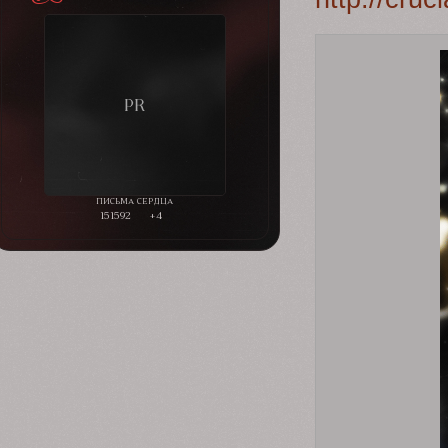
151592
+4