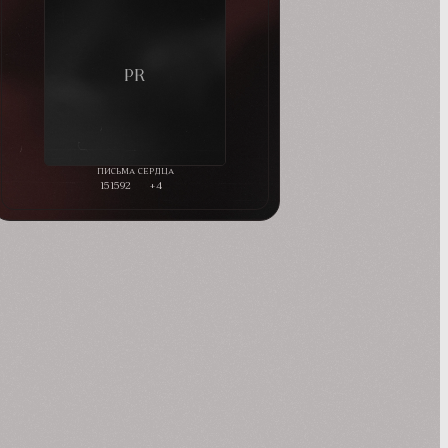
151592
+4