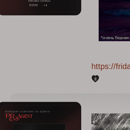
151592
+4
https://fr
0
поведаю сплетню за крюге
PR-Agent