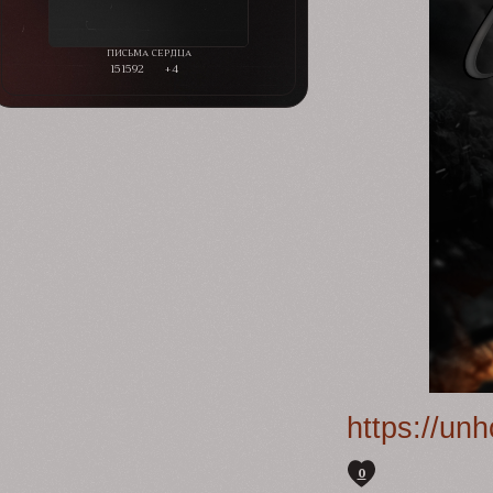
151592
+4
https://un
0