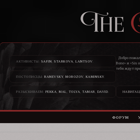
Добро пожал
АКТИВИСТЫ:
SAFIN
,
STARKOVA
,
LANTSOV
.
Bone» и «Six 
тебя ждут пр
ПОСТОПИСЦЫ:
RANEVSKY
,
MOROZOV
,
KAMINSKY
.
Здесь банди
н
РАЗЫСКИВАЕМ:
PEKKA
,
MAL
,
TOLYA
,
TAMAR
,
DAVID
.
НАВИГАЦ
ФОРУМ