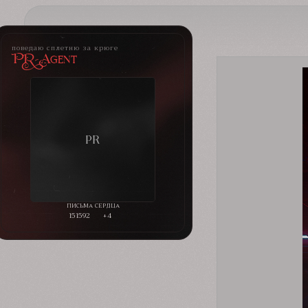
поведаю сплетню за крюге
PR-Agent
151592
+4