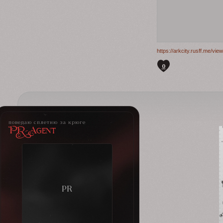
https://arkcity.rusff.me/v
0
поведаю сплетню за крюге
PR-Agent