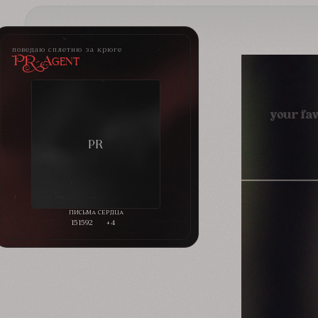
поведаю сплетню за крюге
PR-Agent
151592
+4