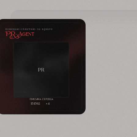
поведаю сплетню за крюге
PR-Agent
151592
+4