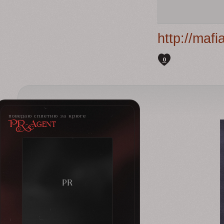
http://maf
0
поведаю сплетню за крюге
PR-Agent