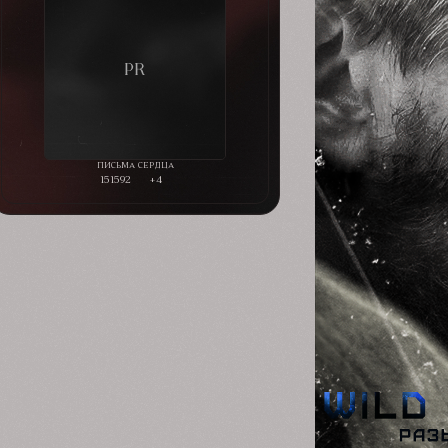
151592
+4