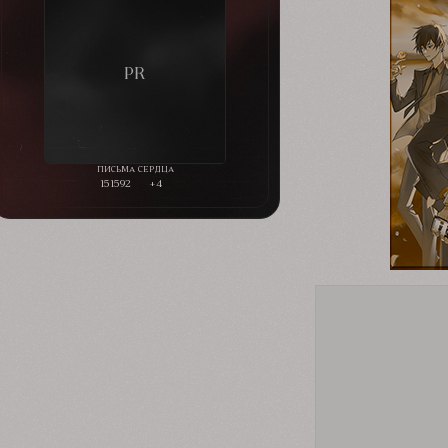
151592
+4