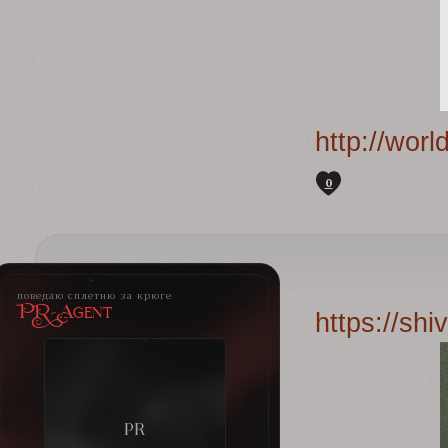
http://wor
0
поведаю сплетню за крюге
PR-Agent
https://sh