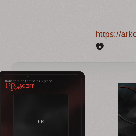
https://ar
0
поведаю сплетню за крюге
PR-Agent