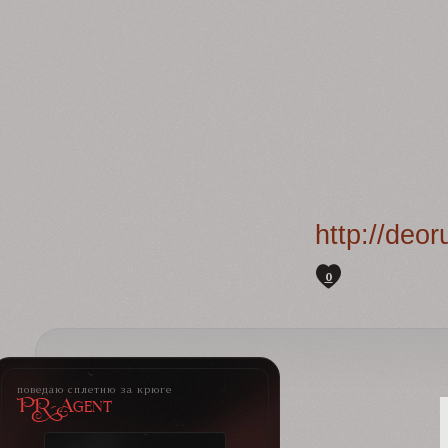
http://deo
0
поведаю сплетню за крюге
PR-Agent