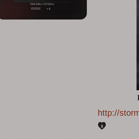
151592
+4
http://sto
0