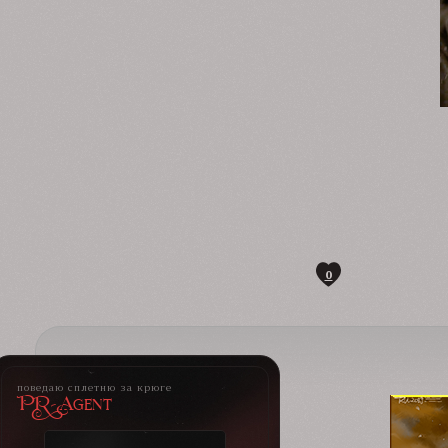
0
поведаю сплетню за крюге
PR-Agent