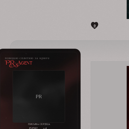
0
поведаю сплетню за крюге
PR-Agent
151592
+4