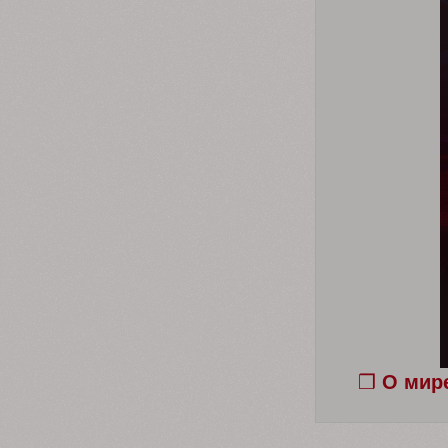
❒
О мир