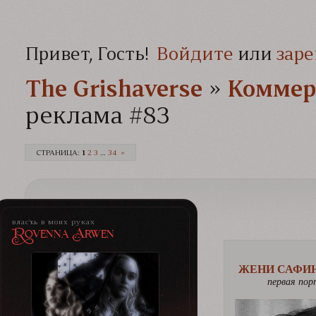
Привет, Гость!
Войдите
или
заре
The Grishaverse­­­
»
Коммер
реклама #83
СТРАНИЦА:
1
2
3
…
34
»
власть в моих руках
Rovenna Arwen
ЖЕНИ САФИ
первая пор