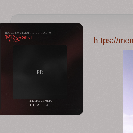
поведаю сплетню за крюге
PR-Agent
https://m
151592
+4