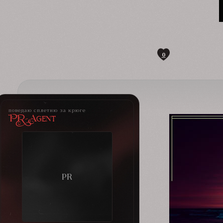
0
поведаю сплетню за крюге
PR-Agent