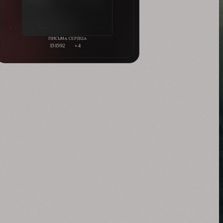
151592
+4