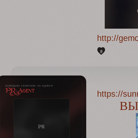
http://gem
0
поведаю сплетню за крюге
PR-Agent
https://su
ВЫ