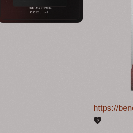
151592
+4
https://be
0