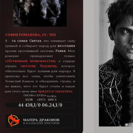
СОФИЯ РОМАНОВА, 29 / 1101
Я –
та самая Святая
, что отнимает силу
гришей и собирает народ для
восстания
против прогнившей системы
Равки
. Мое
доверие принадлежит только
собственным возможностям
, а сердце
отдано
светлому будущему
, которое
обязательно будет лучшим для народа. Я
приложу все силы, чтобы уничтожить
Тенистый Каньон и объединить страну, и
не важно, чего это будет стоить и какую
для этого цену мне
придется заплатить
.
КАЗНА:
10298
+8973
4000 $
44 438,1/0 06.24,1/0
МАТЕРЬ ДРАКОНОВ
И КАЭЛЬСКИХ ПРОСТОРОВ