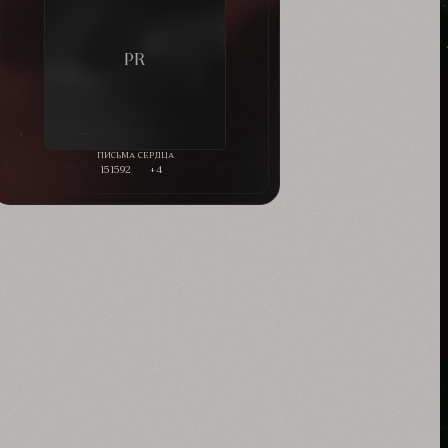
151592
+4