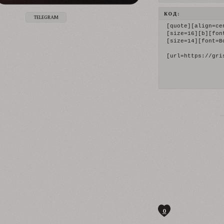
КОД:
TELEGRAM
[quote][align=ce
[size=16][b][fon
[size=14][font=B
[url=https://gri
0