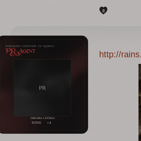
0
поведаю сплетню за крюге
PR-Agent
http://rai
151592
+4