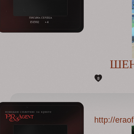
151592
+4
ШЕН
0
поведаю сплетню за крюге
PR-Agent
http://era