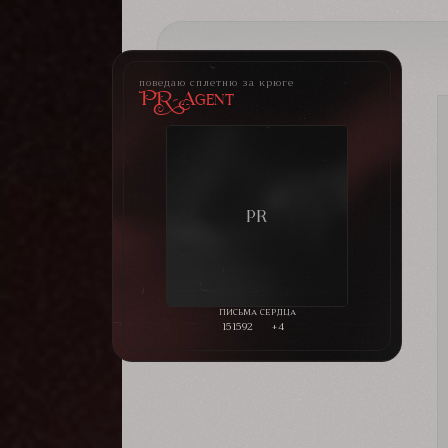
поведаю сплетню за крюге
PR-Agent
151592
+4