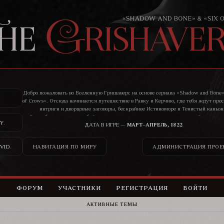
Добро пожаловать во Вселенную Гришаверс на основе сериала «Shadow and Bone»
of Crows». Отсюда начинается путешествие в Равку и Керчию, где тебя ждут пре
интриги и дворцовые заговоры, бескрайнее Истиноморе и Тенистый каньон
Здесь бандиты, воры, убийцы, цари и святые ведут нескончаемую войну, и ник
Y
.
сможет остаться в стороне от ее последствий.
ДАТА В ИГРЕ —
МАРТ–АПРЕЛЬ, 1822
VID
.
НАВИГАЦИЯ ПО МИРУ
АДМИНИСТРАЦИЯ ПРОЕ
ФОРУМ
УЧАСТНИКИ
РЕГИСТРАЦИЯ
ВОЙТИ
АКТИВНЫЕ ТЕМЫ