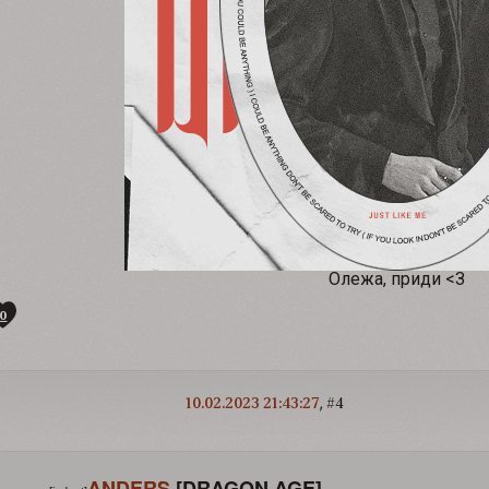
Олежа, приди <З
0
10.02.2023 21:43:27
4
ANDERS
[DRAGON AGE]