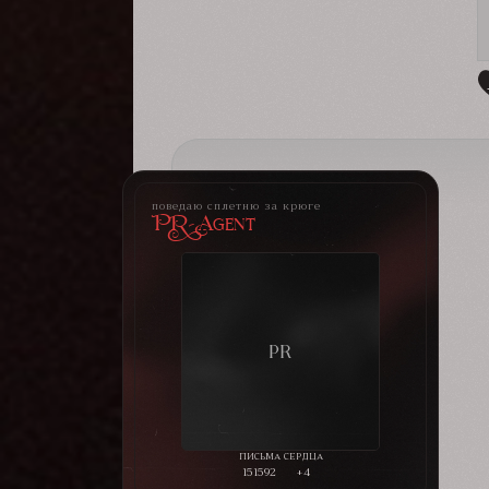
поведаю сплетню за крюге
PR-Agent
151592
+4