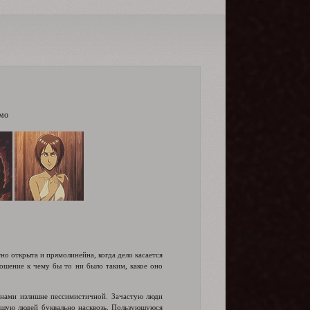
ьмо
тно открыта и прямолинейна, когда дело касается
ошение к чему бы то ни было таким, какое оно
енами излишне пессимистичной. Зачастую люди
дящую людей буквально насквозь. Пользующуюся