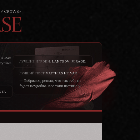
 и «Six
ЛУЧШИЕ ИГРОКИ:
LANTSOV
,
MIRAGE
.
ступные
.
то не
ЛУЧШИЙ ПОСТ
MATTHIAS HELVAR
— Побрился, решил, что так тебе не
будет неудобно. Все таки щетина у
меня всегда была жёсткая, как
КТА
шерсть у медведя. – он хохотнул. —
Не думаю, что меня сторонятся
только из-за щетины. Скорее в
принципе от того, что я чужеземец.
Кто знает, чего от меня ожидать?—
уголки глаз блондина чуть сузились,
черты лица смягчились, он
улыбался ей просто взглядом от
того, что не мог сейчас по другому.