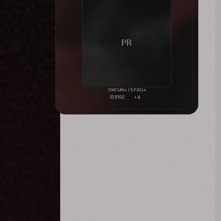
151592
+4