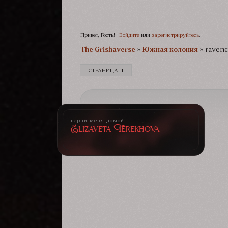
Привет, Гость!
Войдите
или
зарегистрируйтесь
.
The Grishaverse­­­
»
Южная колония
»
ravenc
СТРАНИЦА:
1
верни меня домой
Elizaveta Terekhova