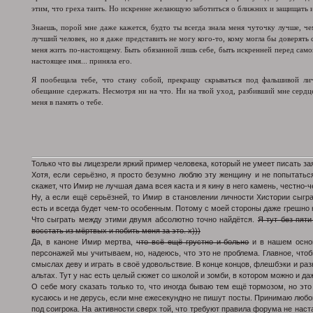
этим, что греха таить. Но искренне желающую заботиться о ближних и защищать 
Знаешь, порой мне даже кажется, будто ты всегда знала меня чуточку лучше, чем 
лучший человек, но я даже представить не могу кого-то, кому могла бы доверять 
меня жить по-настоящему. Быть обязанной лишь себе, быть искренней перед самой
настоящее имя... приняла его.
Я пообещала тебе, что стану собой, прекращу скрываться под фальшивой лич
обещание сдержать. Несмотря ни на что. Ни на твой уход, разбивший мне сердце.
меня в память о тебе.
Только что вы лицезрели яркий пример человека, который не умеет писать зая
Хотя, если серьёзно, я просто безумно люблю эту женщину и не попытатьс
скажет, что Имир не лучшая дама всея каста и я кину в него камень, честно-ч
Ну, а если ещё серьёзней, то Имир в становлении личности Хистории сыгр
есть и всегда будет чем-то особенным. Потому с моей стороны даже грешно н
Что сыграть между этими двумя абсолютно точно найдётся.
Я тут без пят
восстать из мёртвых и побить меня за это. х)))
Да, в каноне Имир мертва,
что всё ещё грустно и больно
и в нашем основ
персонажей мы учитываем, но, надеюсь, что это не проблема. Главное, что
смыслах деву и играть в своё удовольствие. В конце концов, флешбэки и разн
альтах. Тут у нас есть целый сюжет со школой и зомби, в котором можно и да
О себе могу сказать только то, что иногда бываю тем ещё тормозом, но это
кусаюсь и не дерусь, если мне ежесекундно не пишут посты. Принимаю любой
под соигрока. На активности сверх той, что требуют правила форума не наст