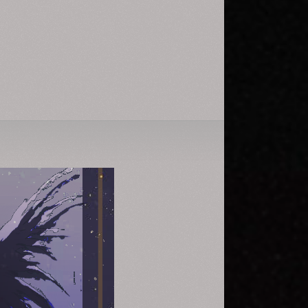
Да и сам решил чуть чуть её
подразнить.