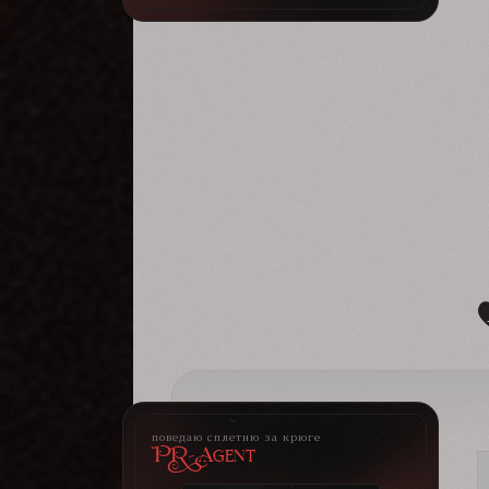
поведаю сплетню за крюге
PR-Agent