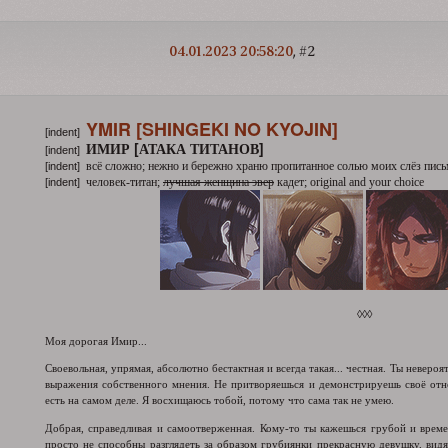
04.01.2023 20:58:20
2
YMIR [SHINGEKI NO KYOJIN]
[indent]
ИМИР [АТАКА ТИТАНОВ]
[indent]
всё сложно; нежно и бережно храню пропитанное солью моих слёз пис
[indent]
человек-титан;
лучшая женщина эвер
кадет; original and your choice
[indent]
◊◊◊
Моя дорогая Имир...
Своевольная, упрямая, абсолютно бестактная и всегда такая... честная. Ты невероя
выражения собственного мнения. Не притворяешься и демонстрируешь своё отн
есть на самом деле. Я восхищаюсь тобой, потому что сама так не умею.
Добрая, справедливая и самоотверженная. Кому-то ты кажешься грубой и врем
просто не способны разглядеть за образом грубиянки прекрасную девушку, ви