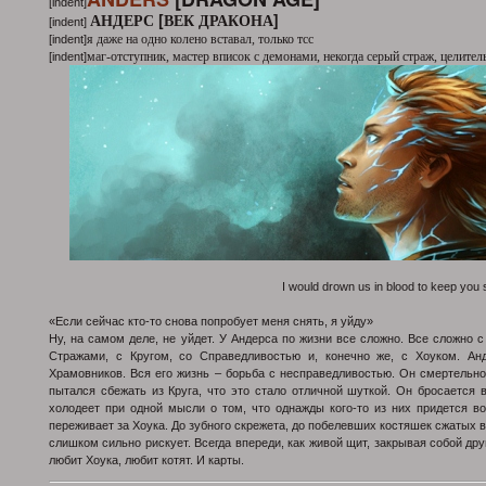
[indent]
АНДЕРС [ВЕК ДРАКОНА]
[indent]
я даже на одно колено вставал, только тсс
[indent]
маг-отступник, мастер вписок с демонами, некогда серый страж, целитель; v
[indent]
I would drown us in blood to keep you 
«Если сейчас кто-то снова попробует меня снять, я уйду»
Ну, на самом деле, не уйдет. У Андерса по жизни все сложно. Все сложно 
Стражами, с Кругом, со Справедливостью и, конечно же, с Хоуком. Анд
Храмовников. Вся его жизнь – борьба с несправедливостью. Он смертельно 
пытался сбежать из Круга, что это стало отличной шуткой. Он бросается 
холодеет при одной мысли о том, что однажды кого-то из них придется в
переживает за Хоука. До зубного скрежета, до побелевших костяшек сжатых в
слишком сильно рискует. Всегда впереди, как живой щит, закрывая собой дру
любит Хоука, любит котят. И карты.