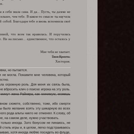
их.
я себя знала сама. И да... Пусть, ты далеко не
сильнее, чем тебе. В каком-то смысле ты научила
 собой. Благодаря тебе я вновь вспомнила своё
иной, что всем так нравилась. И поручилась
 Ни на письмо... единственное, что осталось у
Мне тебя не хватает.
Твоя Криста.
Хистория.
вки, но пытается.
я не могла. Покажите мне человека, который
естно.
ала огромную роль. Для меня их связь была,
е вбросить клич о поиске игрока на эту роль.
и минут жена Райнера, как минимум, можешь
ном сюжете, собственно, тоже, ибо смерти
бы было желание взять эту шикарную во всех
ого рода альты никто не отменял. К слову, об
же, на самом деле, нужно участвовать.
 только иногда. Зато бонусом не пинаюсь, не
 стиль игры и, в целом, легко подстраиваюсь
аиваю, хотя иногда люблю посидеть во флуде,