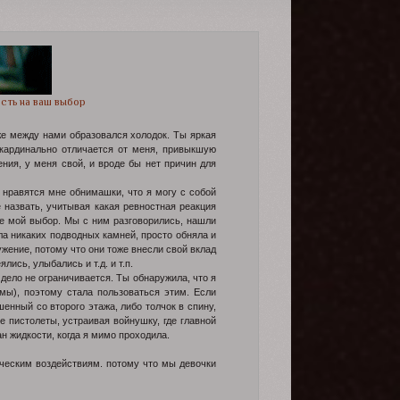
сть на ваш выбор
 же между нами образовался холодок. Ты яркая
 кардинально отличается от меня, привыкшую
ения, у меня свой, и вроде бы нет причин для
, нравятся мне обнимашки, что я могу с собой
е назвать, учитывая какая ревностная реакция
не мой выбор. Мы с ним разговорились, нашли
ала никаких подводных камней, просто обняла и
ужение, потому что они тоже внесли свой вклад
ись, улыбались и т.д. и т.п.
дело не ограничивается. Ты обнаружила, что я
мы), поэтому стала пользоваться этим. Если
енный со второго этажа, либо толчок в спину,
е пистолеты, устраивая войнушку, где главной
 жидкости, когда я мимо проходила.
зическим воздействиям. потому что мы девочки