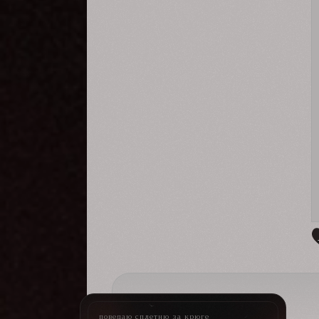
поведаю сплетню за крюге