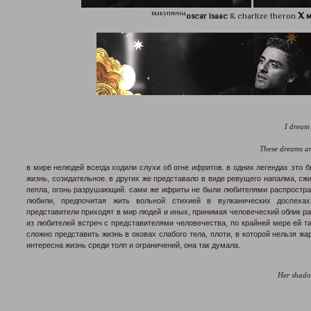
x
выкуплены
oscar isaac
& charlize theron
м
I dre
These dreams
в мире нелюдей всегда ходили слухи об огне ифритов. в одних легендах это
жизнь, созидательное. в других же представало в виде ревущего напалма, сж
пепла, огонь разрушающий. сами же ифриты не были любителями распростран
любили, предпочитая жить вольной стихией в вулканических доспеха
представители приходят в мир людей и иных, принимая человеческий облик ра
из любителей встреч с представителями человечества, по крайней мере ей та
сложно представить жизнь в оковах слабого тела, плоти, в которой нельзя ж
интересна жизнь среди толп и ограничений, она так думала.
Her sha