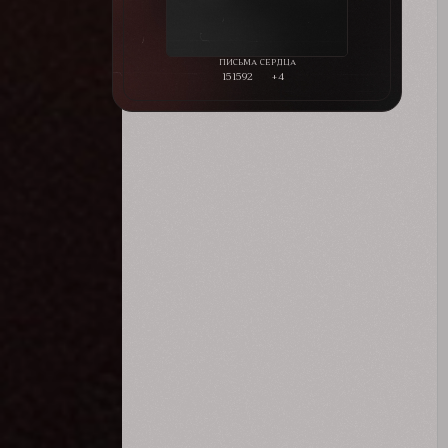
151592
+4