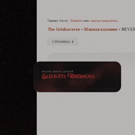
Привет, Гость!
Войдите
или
зарегистрируйтесь
.
The Grishaverse­­­
»
Южная колония
»
NEVE
СТРАНИЦА:
1
верни меня домой
Elizaveta Terekhova