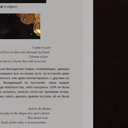
аг
и ифрит
I wake in pain
am of love as time runs through my hand
I dream of fire
 are tied to a horse that will never tire
 было благодатное пламя, согревающее, дающее
игающего все на своем пути, не оставляя даже
яться, они даже контактировать с другими не
х, блуждающей по пустыням. лишь редкие
ди любопытства, либо контракта.
ОНА
не была
к казалось, многие сотни лет проживая огнем,
арко гореть дышать дымом костров. ей не была
And in the flames
dows play in the shape of a man's desire
This desert rose
Each of her veils, a secret promise