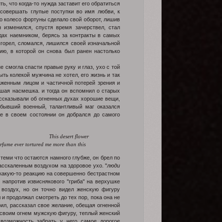
ь, что когда-то нужда заставит его обратиться
 совершать глупые поступки во имя любви, к
но колесо фортуны сделало свой оборот, лишив
н изменился, спустя время зачерствел, стал
дах наемником, берясь за контракты в самых
выгорел, сломался, лишился своей изначальной
ию, в которой он снова был ранен настолько
е смогла спасти правые руку и глаз, ухо с той
ть колекой мужчина не хотел, его жизнь и так
аженным лицом и частичной потерей зрения и
йшая насмешка. и тогда он вспомнил о старых
рассказывали об огненных духах хорошие вещи,
 бывший военный, талантливый маг оказался
же в своем состоянии он добрался до самого
This desert flower
 perfume ever tortured me more than this
теми что остаются намного глубже, он брел по
асскаленным воздухом на здоровое ухо. "
люди
 какую-то реакцию на совершенно бестрастном
 напротив извиснякового "гриба" на верхушке
воздух, но он точно видел женскую фигуру
 и продолжал смотреть до тех пор, пока она не
рил, рассказал свое желание, обещая огненной
я своим огнем мужскую фигуру, теплый женский
 возможность забрать у него самое дорогое