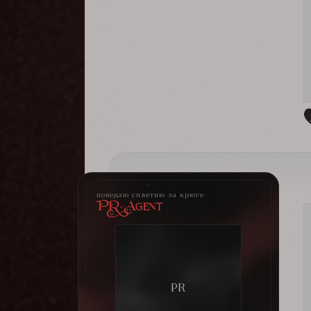
поведаю сплетню за крюге
PR-Agent