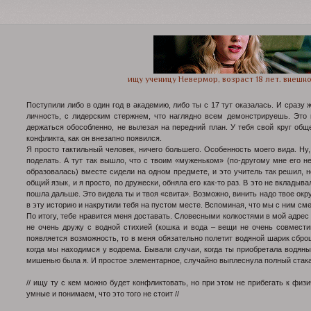
ищу ученицу Невермор, возраст 18 лет. внешно
Поступили либо в один год в академию, либо ты с 17 тут оказалась. И сразу
личность, с лидерским стержнем, что наглядно всем демонстрируешь. Это
держаться обособленно, не вылезая на передний план. У тебя свой круг общ
конфликта, как он внезапно появился.
Я просто тактильный человек, ничего большего. Особенность моего вида. Ну
поделать. А тут так вышло, что с твоим «муженьком» (по-другому мне его н
образовалась) вместе сидели на одном предмете, и это учитель так решил, 
общий язык, и я просто, по дружески, обняла его как-то раз. В это не вкладыв
пошла дальше. Это видела ты и твоя «свита». Возможно, винить надо твое окр
в эту историю и накрутили тебя на пустом месте. Вспоминая, что мы с ним смеял
По итогу, тебе нравится меня доставать. Словесными колкостями в мой адрес 
не очень дружу с водной стихией (кошка и вода – вещи не очень совмести
появляется возможность, то в меня обязательно полетит водяной шарик сброш
когда мы находимся у водоема. Бывали случаи, когда ты приобретала водяны
мишенью была я. И простое элементарное, случайно выплеснула полный стакан
// ищу ту с кем можно будет конфликтовать, но при этом не прибегать к фи
умные и понимаем, что это того не стоит //