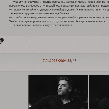
— уже лично обсудим и другие варианты, которые моему персонажу не нра
простые, без выговоров от учителей, без серьезных последствий, все в пред
— прощу не делайте из девушки полнейшую дрянь. У нее присутствуют и хор
заладилось, другим могло повести куда больше.
— от тебя так же хочу узнать какие-то неприятные/раздражающие моменты, ко
Чтобы не в одни ворота прилетало, а существовала обоюдная «мини война».
— если появились вопросы, жду в гостевой или лс
0
17.01.2023 00:04:33
3