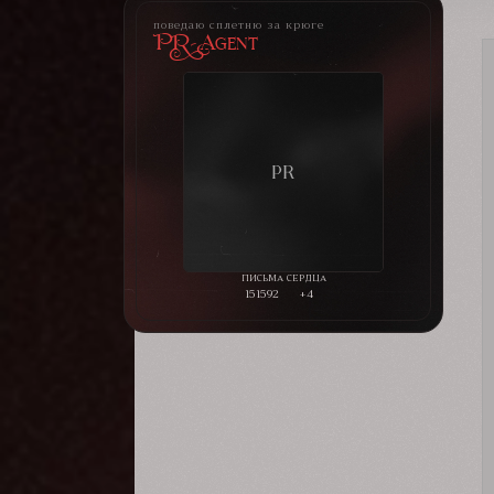
поведаю сплетню за крюге
PR-Agent
151592
+4