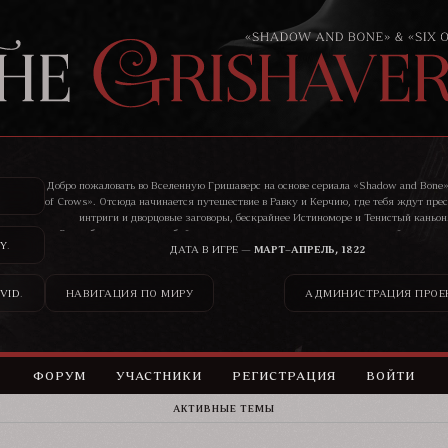
Добро пожаловать во Вселенную Гришаверс на основе сериала «Shadow and Bone»
of Crows». Отсюда начинается путешествие в Равку и Керчию, где тебя ждут пре
интриги и дворцовые заговоры, бескрайнее Истиноморе и Тенистый каньон
Здесь бандиты, воры, убийцы, цари и святые ведут нескончаемую войну, и ник
Y
.
сможет остаться в стороне от ее последствий.
ДАТА В ИГРЕ —
МАРТ–АПРЕЛЬ, 1822
VID
.
НАВИГАЦИЯ ПО МИРУ
АДМИНИСТРАЦИЯ ПРОЕ
ФОРУМ
УЧАСТНИКИ
РЕГИСТРАЦИЯ
ВОЙТИ
АКТИВНЫЕ ТЕМЫ