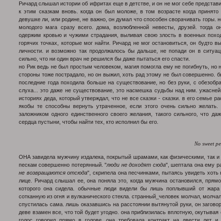
Ричард слышал истории об ифритах еще в детстве, и он не мог себе представит
к этим сказкам вновь. когда он был моложе, в том возрасте когда принято
девушке ли, или родине, не важно, он думал что способен сворачивать горы. 
молодого мага сразу всего. дома, возлюбленной невесты, друзей. тогда о
одержим кровью и чужими страдания, выливая свою злость в военных похо
горячих точках, которые мог найти. Ричард не мог остановиться, он будто 
личности. и возможно так продолжалось бы дальше, не попади он в ситуац
сильно, что ни один врач не решился бы даже пытаться его спасти.
но Рик ведь не был простым человеком, магия помогла ему не погибнуть, но н
стороны тоже пострадало, но он выжил, хоть рад этому не был совершенно. бы
последние года походила больше на существование, но без руки, с обезобр
слуха... это даже не существование, это насмешка судьбы над ним. ужасне
историях деда, который утверждал, что не все сказки - сказки. в его семье 
якобы те способны вернуть утраченное, если этого очень сильно желать.
заложником одного единственного своего желания, такого сильного, что да
сердца пустыни, чтобы найти тех, кто исполнил бы его.
No sweet
ОНА завидела мужчину издалека, покрытый шрамами, как физическими, так и 
пескам совершенно потерянный. "
люди не доходят сюда
", шептала она ему р
не возвращаются отсюда
", скрипела она песчинками, пытаясь увидеть хоть
лице. Ричард слышал ее, она поняла это, когда мужчина остановился, прямо
которого она сидела. обычные люди видели бы лишь поплывший от жара 
сотканную из огня и вулканического стекла. странный_человек молчал, молчал
спустилась сама. лишь оказавшись на расстоянии вытянутой руки, он загово
деве взамен все, что той будет угодно. она приблизилась вплотную, окутыва
голос говорил прямо в голове, она требовала контракт на двести лет и