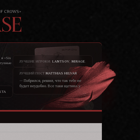
 и «Six
ЛУЧШИЕ ИГРОКИ:
LANTSOV
,
MIRAGE
.
ступные
.
то не
ЛУЧШИЙ ПОСТ
MATTHIAS HELVAR
— Побрился, решил, что так тебе не
будет неудобно. Все таки щетина у
меня всегда была жёсткая, как
КТА
шерсть у медведя. – он хохотнул. —
Не думаю, что меня сторонятся
только из-за щетины. Скорее в
принципе от того, что я чужеземец.
Кто знает, чего от меня ожидать?—
уголки глаз блондина чуть сузились,
черты лица смягчились, он
улыбался ей просто взглядом от
того, что не мог сейчас по другому.