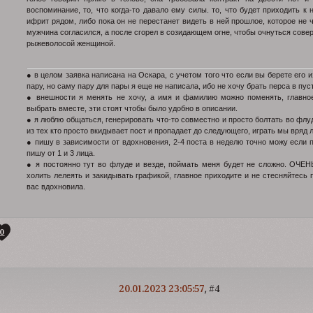
воспоминание, то, что когда-то давало ему силы. то, что будет приходить к
ифрит рядом, либо пока он не перестанет видеть в ней прошлое, которое не
мужчина согласился, а после сгорел в созидающем огне, чтобы очнуться сов
рыжеволосой женщиной.
● в целом заявка написана на Оскара, с учетом того что если вы берете его из
пару, но саму пару для пары я еще не написала, ибо не хочу брать перса в пуст
● внешности я менять не хочу, а имя и фамилию можно поменять, главн
выбрать вместе, эти стоят чтобы было удобно в описании.
● я люблю общаться, генерировать что-то совместно и просто болтать во фл
из тех кто просто вкидывает пост и пропадает до следующего, играть мы вряд 
● пишу в зависимости от вдохновения, 2-4 поста в неделю точно можу если п
пишу от 1 и 3 лица.
● я постоянно тут во флуде и везде, поймать меня будет не сложно. ОЧЕНЬ
холить лелеять и закидывать графикой, главное приходите и не стесняйтесь 
вас вдохновила.
0
20.01.2023 23:05:57
4