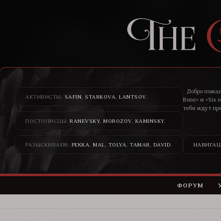
Добро пожал
АКТИВИСТЫ:
SAFIN
,
STARKOVA
,
LANTSOV
.
Bone» и «Six 
тебя ждут пр
ПОСТОПИСЦЫ:
RANEVSKY
,
MOROZOV
,
KAMINSKY
.
Здесь банди
н
РАЗЫСКИВАЕМ:
PEKKA
,
MAL
,
TOLYA
,
TAMAR
,
DAVID
.
НАВИГАЦ
ФОРУМ