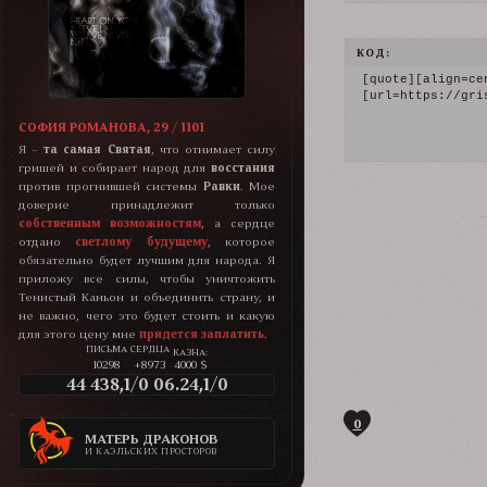
КОД:
[quote][align=cen
[url=https://gri
СОФИЯ РОМАНОВА, 29 / 1101
Я –
та самая Святая
, что отнимает силу
гришей и собирает народ для
восстания
против прогнившей системы
Равки
. Мое
доверие принадлежит только
собственным возможностям
, а сердце
отдано
светлому будущему
, которое
обязательно будет лучшим для народа. Я
приложу все силы, чтобы уничтожить
Тенистый Каньон и объединить страну, и
не важно, чего это будет стоить и какую
для этого цену мне
придется заплатить
.
КАЗНА:
10298
+8973
4000 $
44 438,1/0 06.24,1/0
0
МАТЕРЬ ДРАКОНОВ
И КАЭЛЬСКИХ ПРОСТОРОВ