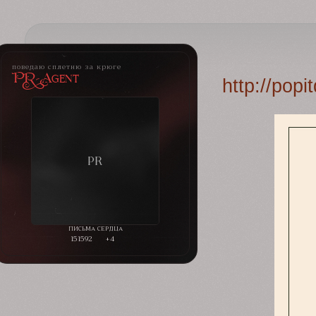
поведаю сплетню за крюге
PR-Agent
http://pop
151592
+4