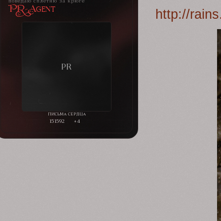
поведаю сплетню за крюге
PR-Agent
http://rai
151592
+4