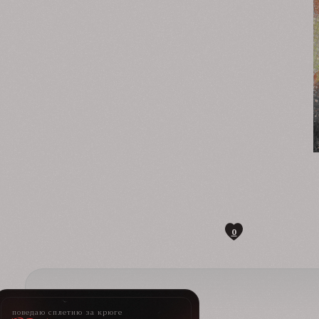
0
поведаю сплетню за крюге