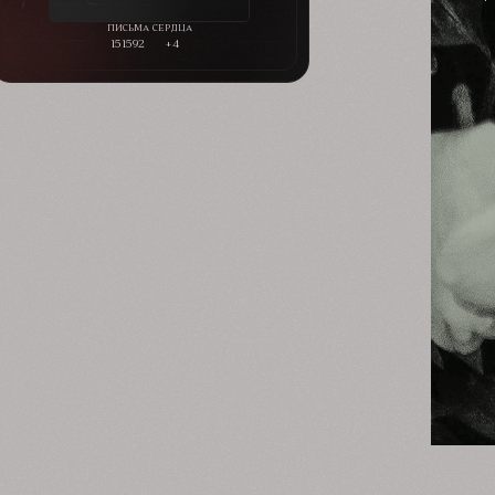
151592
+4