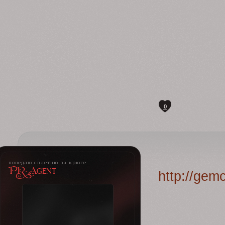
0
поведаю сплетню за крюге
PR-Agent
http://gem