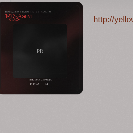
поведаю сплетню за крюге
PR-Agent
http://yel
151592
+4