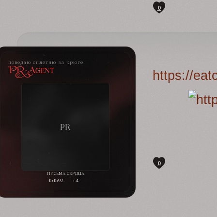
0
поведаю сплетню за крюге
PR-Agent
https://ea
0
151592
+4