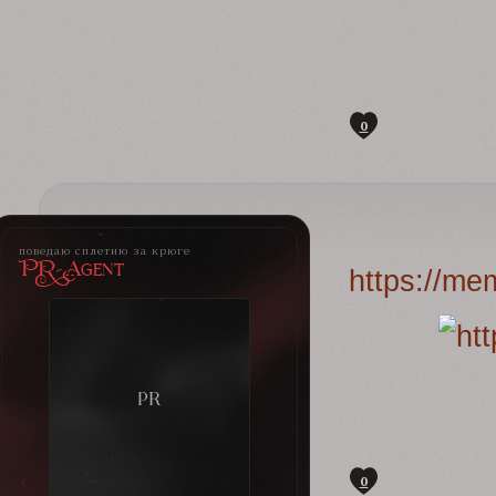
0
поведаю сплетню за крюге
PR-Agent
https://me
0