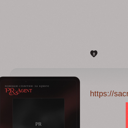
0
поведаю сплетню за крюге
PR-Agent
https://sa