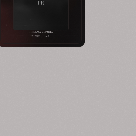
151592
+4