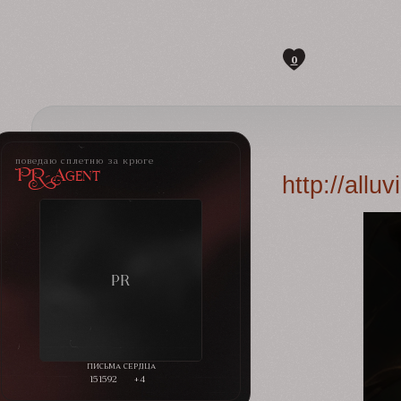
0
поведаю сплетню за крюге
PR-Agent
http://all
151592
+4