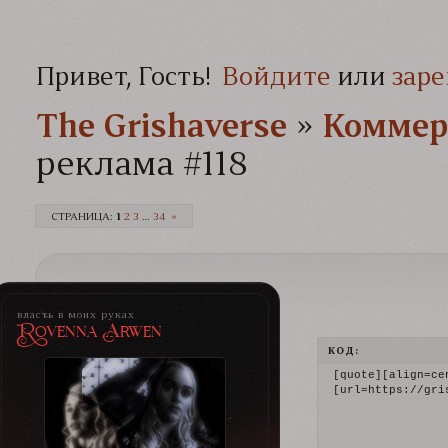
Привет, Гость!
Войдите
или
заре
The Grishaverse­­­
»
Коммер
реклама #118
СТРАНИЦА:
1
2
3
…
34
»
власть в моих руках
Rovenna Arwen
КОД:
[quote][align=cen
[url=https://gri