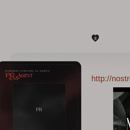
0
поведаю сплетню за крюге
PR-Agent
http://nos