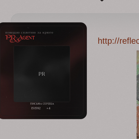
поведаю сплетню за крюге
PR-Agent
http://ref
151592
+4