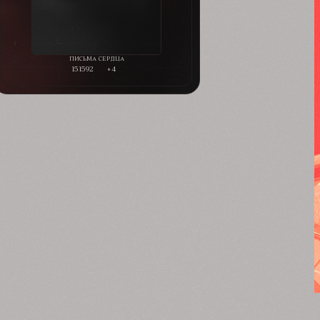
151592
+4