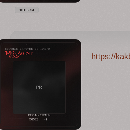
TELEGRAM
поведаю сплетню за крюге
PR-Agent
https://ka
151592
+4