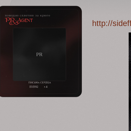
поведаю сплетню за крюге
PR-Agent
http://sid
151592
+4