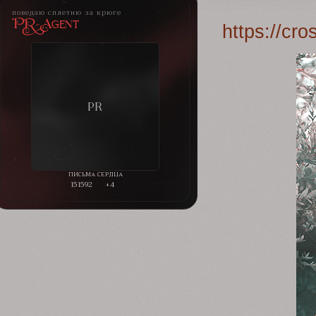
поведаю сплетню за крюге
PR-Agent
https://cr
151592
+4