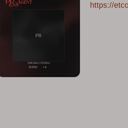
PR-Agent
https://et
151592
+4