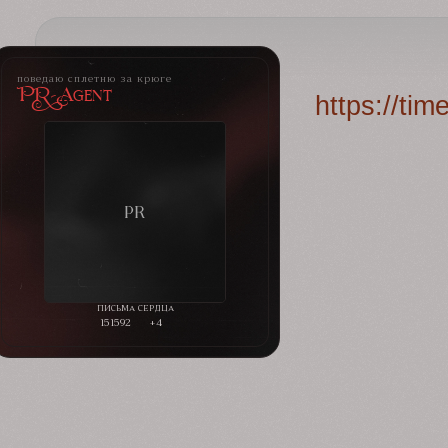
поведаю сплетню за крюге
PR-Agent
https://ti
151592
+4